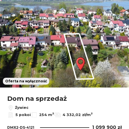
Oferta na wyłączność
Dom na sprzedaż
Żywiec
2
2
5 pokoi
254 m
4 332,02 zł/m
1 099 900 zł
DMX2-DS-4121