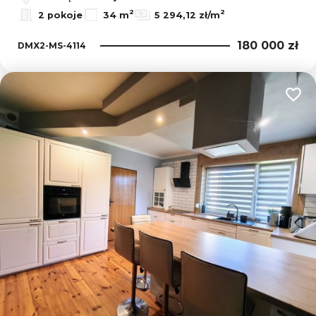
2
2
2 pokoje
34 m
5 294,12 zł/m
180 000 zł
DMX2-MS-4114
Dodaj