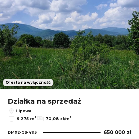
Oferta na wyłączność
Działka na sprzedaż
Lipowa
2
2
9 275 m
70,08 zł/m
650 000 zł
DMX2-GS-4115