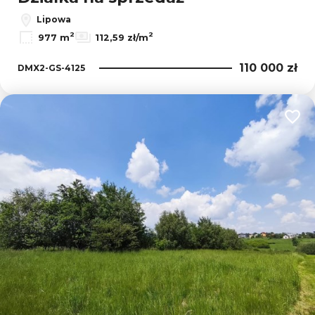
Lipowa
2
2
977 m
112,59 zł/m
110 000 zł
DMX2-GS-4125
Dodaj