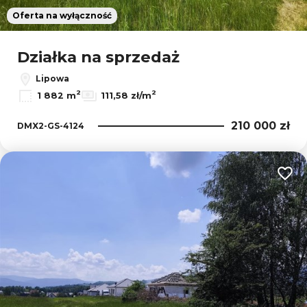
Oferta na wyłączność
Działka na sprzedaż
Lipowa
2
2
1 882 m
111,58 zł/m
210 000 zł
DMX2-GS-4124
Dodaj