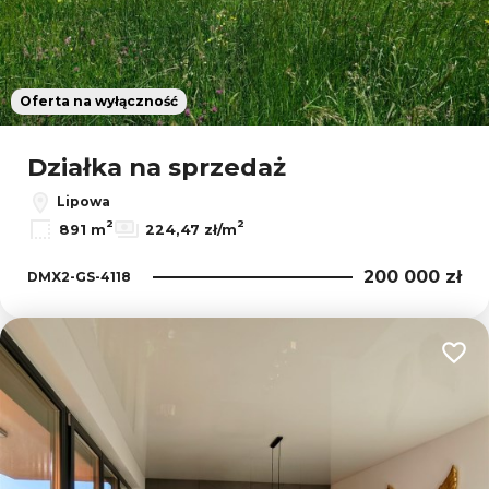
Oferta na wyłączność
Działka na sprzedaż
Lipowa
2
2
891 m
224,47 zł/m
200 000 zł
DMX2-GS-4118
Dodaj