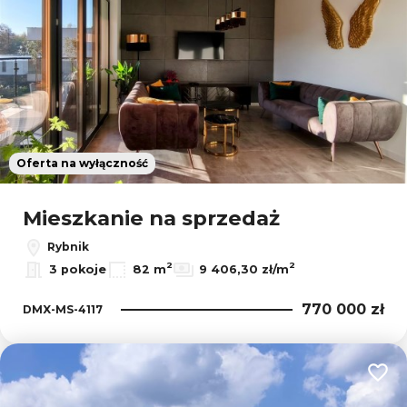
Oferta na wyłączność
Mieszkanie na sprzedaż
Rybnik
2
2
3 pokoje
82 m
9 406,30 zł/m
770 000 zł
DMX-MS-4117
Dodaj