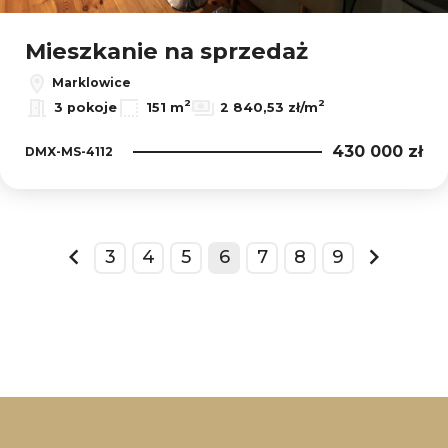
Mieszkanie na sprzedaż
Marklowice
2
2
3 pokoje
151 m
2 840,53 zł/m
430 000 zł
DMX-MS-4112
3
4
5
6
7
8
9
prev
next