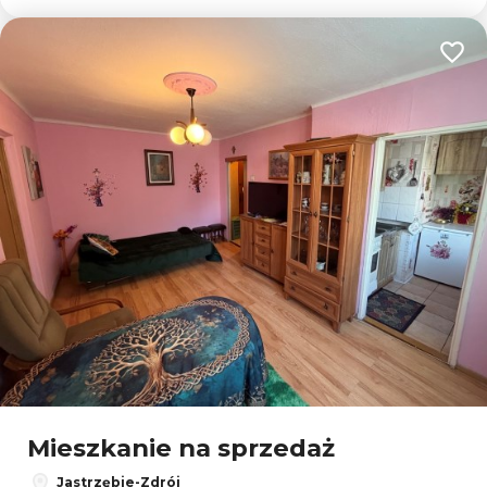
Dodaj
Mieszkanie na sprzedaż
Jastrzębie-Zdrój