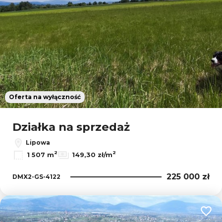
Oferta na wyłączność
Działka na sprzedaż
Lipowa
2
2
1 507 m
149,30 zł/m
225 000 zł
DMX2-GS-4122
Dodaj