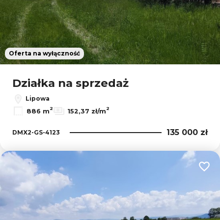
Oferta na wyłączność
Działka na sprzedaż
Lipowa
2
2
886 m
152,37 zł/m
135 000 zł
DMX2-GS-4123
Dodaj