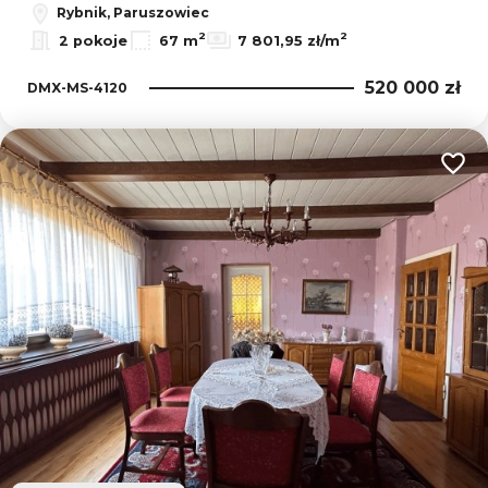
Rybnik, Paruszowiec
2
2
2 pokoje
67 m
7 801,95 zł/m
520 000 zł
DMX-MS-4120
Dodaj