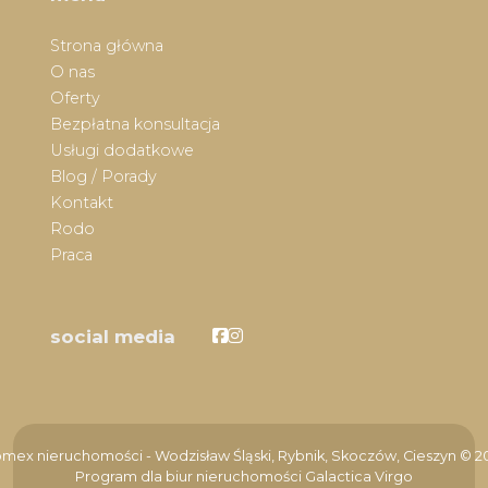
Strona główna
O nas
Oferty
Bezpłatna konsultacja
Usługi dodatkowe
Blog / Porady
Kontakt
Rodo
Praca
Facebook
Facebook
social media
mex nieruchomości - Wodzisław Śląski, Rybnik, Skoczów, Cieszyn © 2
Program dla biur nieruchomości
Galactica Virgo