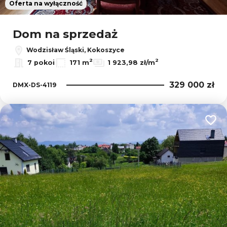
Oferta na wyłączność
Dom na sprzedaż
Wodzisław Śląski, Kokoszyce
2
2
7 pokoi
171 m
1 923,98 zł/m
329 000 zł
DMX-DS-4119
Dodaj