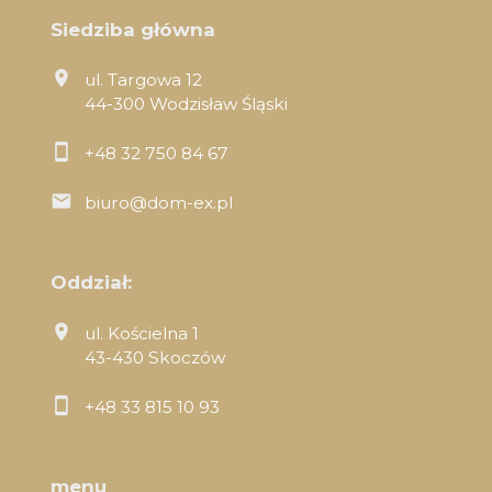
Siedziba główna
ul. Targowa 12
44-300 Wodzisław Śląski
+48 32 750 84 67
biuro@dom-ex.pl
Oddział:
ul. Kościelna 1
43-430 Skoczów
+48 33 815 10 93
menu