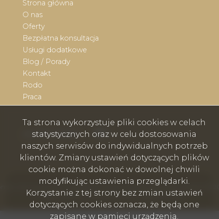
Strona główna
O nas
Oferty
Bezpłatna konsultacja
Usługi dodatkowe
Blog / Porady
Kontakt
Rodo
Praca
Ta strona wykorzystuje pliki cookies w celach
Facebook
Facebook
social media
statystycznych oraz w celu dostosowania
naszych serwisów do indywidualnych potrzeb
klientów. Zmiany ustawień dotyczących plików
cookie można dokonać w dowolnej chwili
modyfikując ustawienia przeglądarki.
mex nieruchomości - Wodzisław Śląski, Rybnik, Skoczów, Cieszyn © 2
Korzystanie z tej strony bez zmian ustawień
Program dla biur nieruchomości
Galactica Virgo
dotyczących cookies oznacza, że będą one
zapisane w pamięci urządzenia.