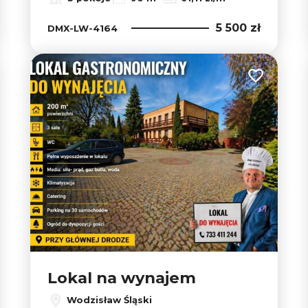
5 500 zł
DMX-LW-4164
 do ulubionych
Dodaj do u
Lokal na wynajem
Wodzisław Śląski