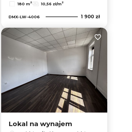
2
2
180 m
10,56 zł/m
1 900 zł
DMX-LW-4006
lubionych
Dodaj do ulubion
Lokal na wynajem