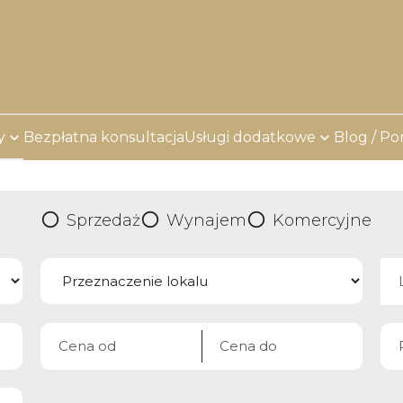
y
Bezpłatna konsultacja
Usługi dodatkowe
Blog / Po
Sprzedaż
Wynajem
Komercyjne