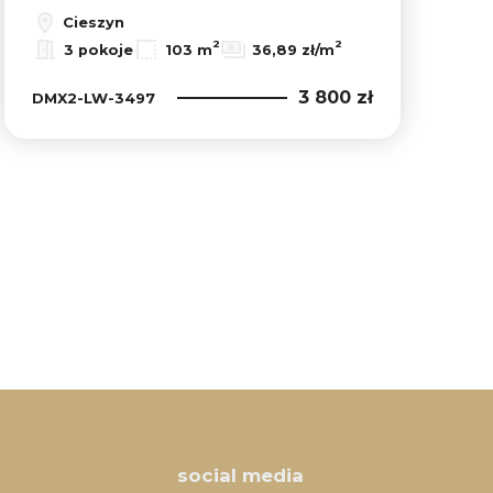
Cieszyn
2
2
3 pokoje
103 m
36,89 zł/m
3 800 zł
DMX2-LW-3497
social media