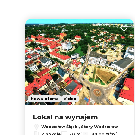
Dodaj
Nowa oferta
Video
Lokal na wynajem
Wodzisław Śląski, Stary Wodzisław
2
2
2 pokoje
20 m
80,00 zł/m