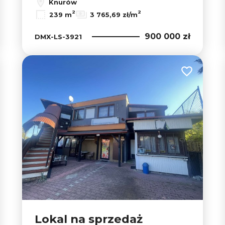
Knurów
2
2
239 m
3 765,69 zł/m
900 000 zł
DMX-LS-3921
 do ulubionych
Dodaj do u
Lokal na sprzedaż