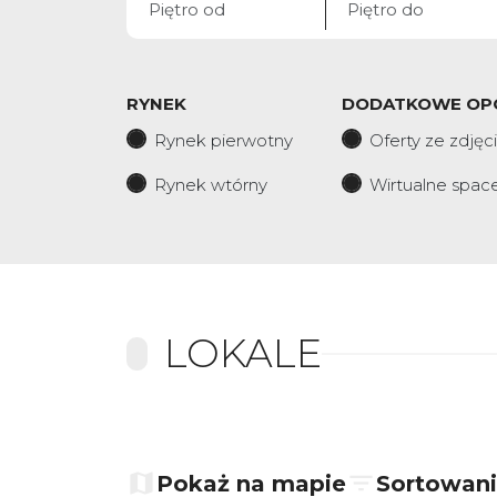
RYNEK
DODATKOWE OP
Rynek pierwotny
Oferty ze zdjęc
Rynek wtórny
Wirtualne spac
LOKALE
+
−
Pokaż na mapie
Sortowan