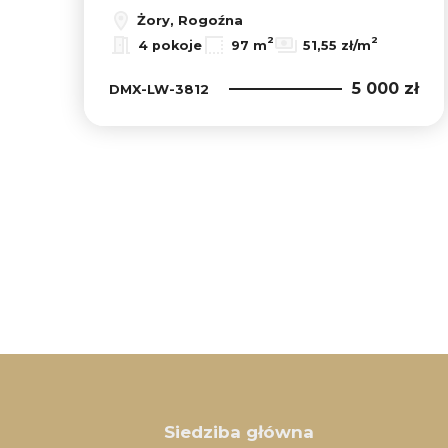
Żory, Rogoźna
2
2
4 pokoje
97 m
51,55 zł/m
5 000 zł
DMX-LW-3812
Siedziba główna