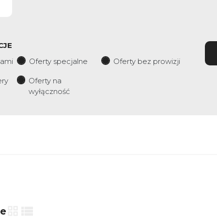
CJE
iami
Oferty specjalne
Oferty bez prowizji
ery
Oferty na
wyłączność
ie