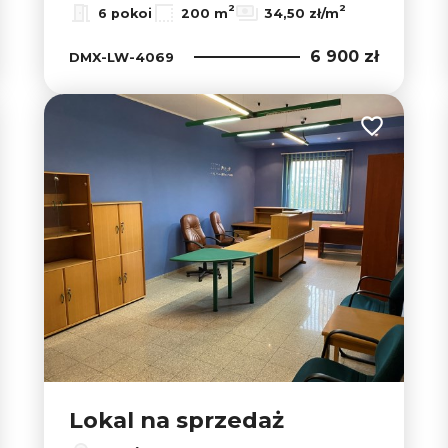
2
2
6 pokoi
200 m
34,50 zł/m
6 900 zł
DMX-LW-4069
 do ulubionych
Dodaj do u
Lokal na sprzedaż