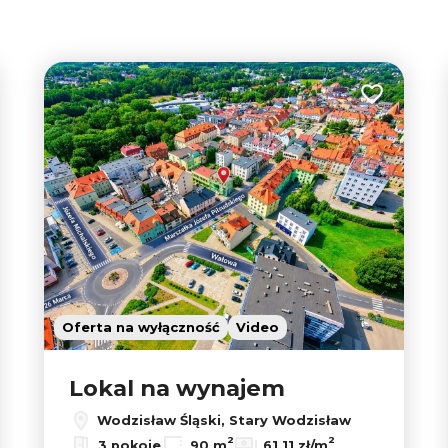
tabela
lista
 do ulubionych
Dodaj do u
9
2
Oferta na wyłączność
Video
Lokal na wynajem
Wodzisław Śląski, Stary Wodzisław
2
2
3 pokoje
90 m
61,11 zł/m