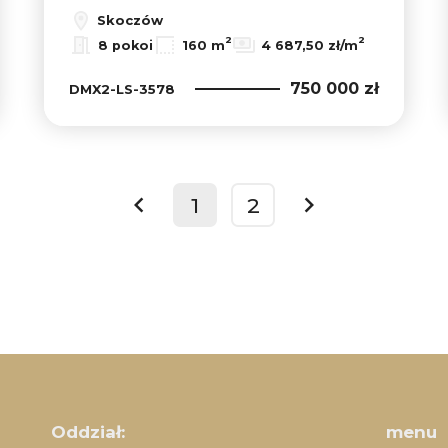
Skoczów
2
2
8 pokoi
160 m
4 687,50 zł/m
750 000 zł
DMX2-LS-3578
1
2
prev
next
Oddział:
menu