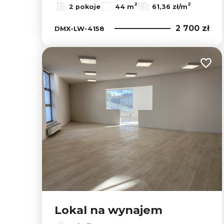
2
2
2 pokoje
44 m
61,36 zł/m
2 700 zł
DMX-LW-4158
Dodaj
Lokal na wynajem