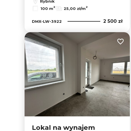
Rybnik
2
2
100 m
25,00 zł/m
2 500 zł
DMX-LW-3922
Dodaj
Lokal na wynajem