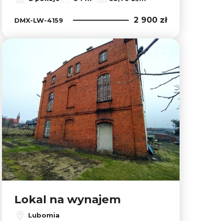
2 900 zł
DMX-LW-4159
lubionych
Dodaj do ulubion
Lokal na wynajem
Lubomia