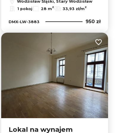
Wodzisław Śląski, Stary Wodzisław
2
2
1 pokoj
28 m
33,93 zł/m
950 zł
DMX-LW-3883
lubionych
Dodaj do ulubion
Lokal na wynajem