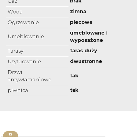
brak
Gaz
zimna
Woda
piecowe
Ogrzewanie
umeblowane i
Umeblowanie
wyposażone
taras duży
Tarasy
dwustronne
Usytuowanie
Drzwi
tak
antywłamaniowe
tak
piwnica
12