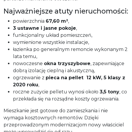
Najważniejsze atuty nieruchomości:
powierzchnia
67,60 m²
,
3 ustawne i jasne pokoje
,
funkcjonalny układ pomieszczeń,
wymienione wszystkie instalacje,
łazienka po generalnym remoncie wykonanym 2
lata temu,
nowoczesne
okna trzyszybowe
, zapewniające
dobrą izolację cieplną i akustyczną,
ogrzewanie z
pieca na pellet 12 kW, 5 klasy z
2020 roku
,
roczne zużycie pelletu wynosi około
3,5 tony
, co
przekłada się na rozsądne koszty ogrzewania.
Mieszkanie jest gotowe do zamieszkania i nie
wymaga kosztownych remontów. Dzięki
przeprowadzonym modernizacjom nowy właściciel
może wprowadzić się od razu.