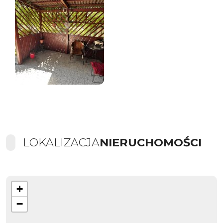
LOKALIZACJA
NIERUCHOMOŚCI
+
−