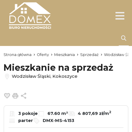
Strona główna
Oferty
Mieszkania
Sprzedaż
Wodzisław Śląs
Mieszkanie na sprzedaż
Wodzisław Śląski, Kokoszyce
Dodaj do ulubionych
Drukuj
Udostępnij
2
3 pokoje
67.60 m²
4 807,69 zł/m
parter
DMX-MS-4153