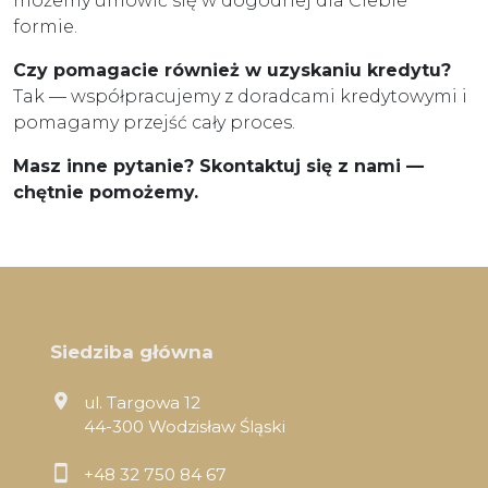
możemy umówić się w dogodnej dla Ciebie
formie.
Czy pomagacie również w uzyskaniu kredytu?
Tak — współpracujemy z doradcami kredytowymi i
pomagamy przejść cały proces.
Masz inne pytanie? Skontaktuj się z nami —
chętnie pomożemy.
Siedziba główna
ul. Targowa 12
44-300 Wodzisław Śląski
+48 32 750 84 67