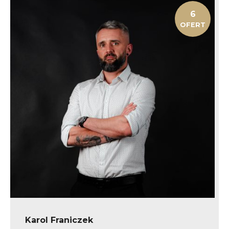
6
OFERT
Karol Franiczek