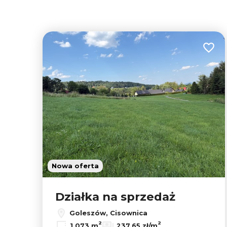
Dodaj
Nowa oferta
Działka na sprzedaż
Goleszów, Cisownica
2
2
1 073 m
237,65 zł/m