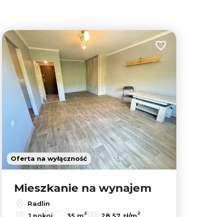
lubionych
Dodaj do ulubion
Oferta na wyłączność
Mieszkanie na wynajem
Radlin
Leaflet
|
© OpenMapTiles
© OpenStreetMap contributors
2
2
1 pokoj
35 m
28,57 zł/m