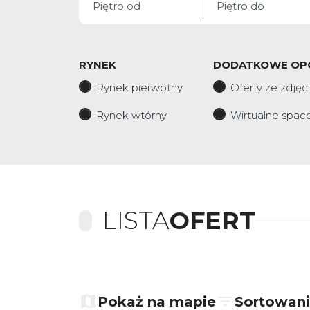
RYNEK
DODATKOWE OP
Rynek pierwotny
Oferty ze zdjęc
Rynek wtórny
Wirtualne spac
LISTA
OFERT
+
−
Pokaż na mapie
Sortowan