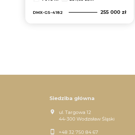
255 000 zł
DMX-GS-4182
Siedziba główna
ul. Targowa 12
44-300 Wodzisław Śląski
+48 32 750 84 67