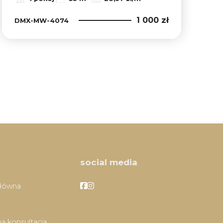
1 000 zł
DMX-MW-4074
social media
Facebook
Facebook
główna
a konsultacja