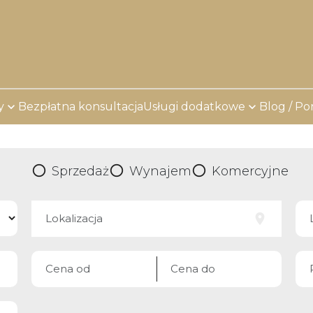
y
Bezpłatna konsultacja
Usługi dodatkowe
Blog / Po
Sprzedaż
Wynajem
Komercyjne