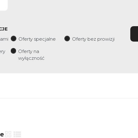
CJE
iami
Oferty specjalne
Oferty bez prowizji
ery
Oferty na
wyłączność
ie