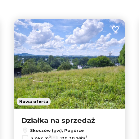
tabela
lista
 do ulubionych
Dodaj do u
Nowa oferta
Działka na sprzedaż
Skoczów (gw), Pogórze
2
2
3 242 m
120,30 zł/m