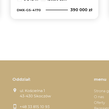
390 000 zł
DMX-GS-4170
Oddział:
menu
ul. Kościelna 1
Strona 
43-430 Skoczów
O nas
Oferty
+48 33 815 10 93
Bezpłatn