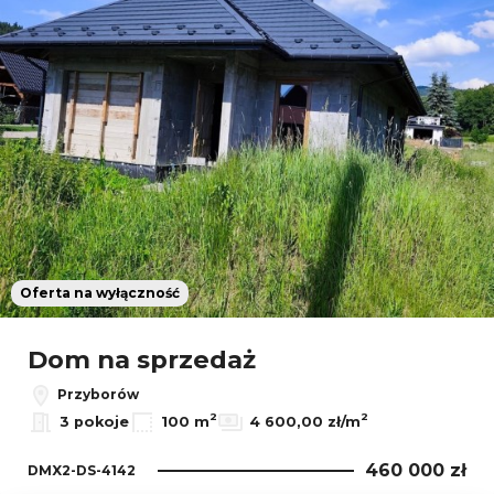
Oferta na wyłączność
Dom na sprzedaż
Przyborów
2
2
3 pokoje
100 m
4 600,00 zł/m
460 000 zł
DMX2-DS-4142