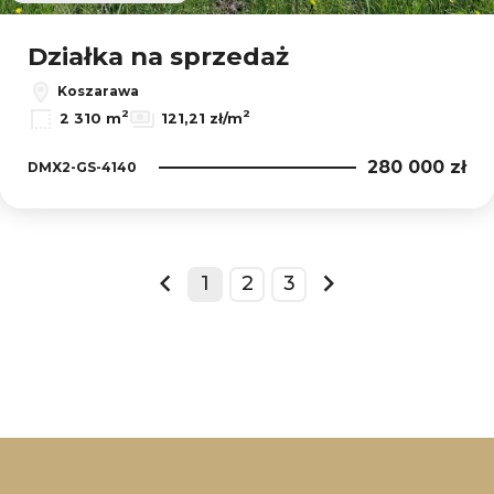
Działka na sprzedaż
Koszarawa
2
2
2 310 m
121,21 zł/m
280 000 zł
DMX2-GS-4140
1
2
3
prev
next