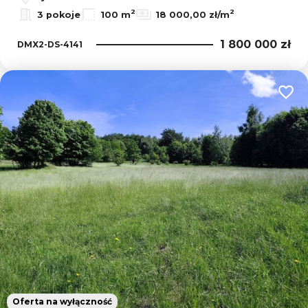
2
2
3 pokoje
100 m
18 000,00 zł/m
1 800 000 zł
DMX2-DS-4141
Dodaj
Oferta na wyłączność