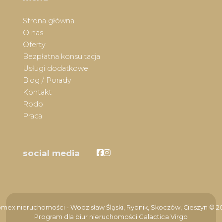
Strona główna
O nas
Oferty
Bezpłatna konsultacja
Usługi dodatkowe
Blog / Porady
Kontakt
Rodo
Praca
Facebook
Facebook
social media
mex nieruchomości - Wodzisław Śląski, Rybnik, Skoczów, Cieszyn © 2
Program dla biur nieruchomości
Galactica Virgo