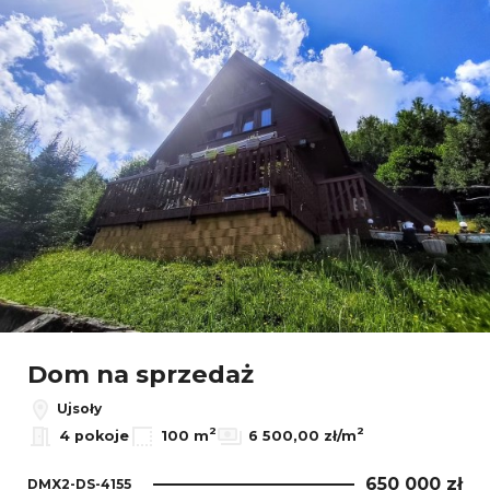
Dom na sprzedaż
Ujsoły
2
2
4 pokoje
100 m
6 500,00 zł/m
650 000 zł
DMX2-DS-4155