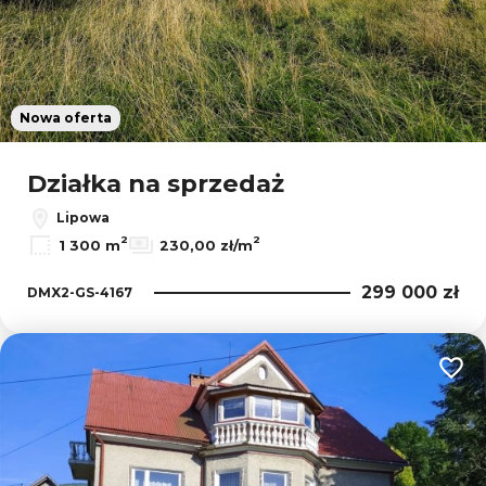
Nowa oferta
Działka na sprzedaż
Lipowa
2
2
1 300 m
230,00 zł/m
299 000 zł
DMX2-GS-4167
Dodaj