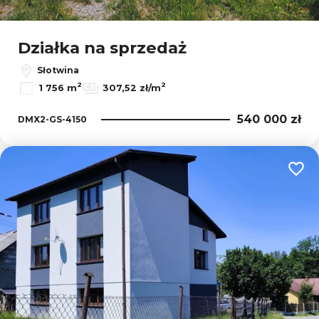
Działka na sprzedaż
Słotwina
2
2
1 756 m
307,52 zł/m
540 000 zł
DMX2-GS-4150
Dodaj