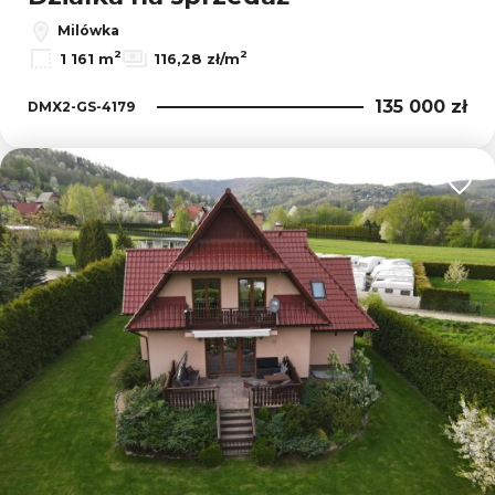
Milówka
2
2
1 161 m
116,28 zł/m
135 000 zł
DMX2-GS-4179
Dodaj