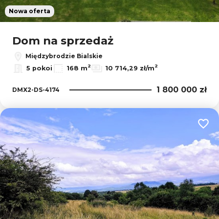
Nowa oferta
Dom na sprzedaż
Międzybrodzie Bialskie
2
2
5 pokoi
168 m
10 714,29 zł/m
1 800 000 zł
DMX2-DS-4174
Dodaj