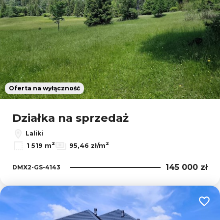
Oferta na wyłączność
Działka na sprzedaż
Laliki
2
2
1 519 m
95,46 zł/m
145 000 zł
DMX2-GS-4143
Dodaj