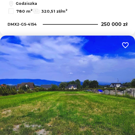
Godziszka
2
2
780 m
320,51 zł/m
250 000 zł
DMX2-GS-4154
Dodaj