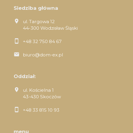
Siedziba główna
ul. Targowa 12
44-300 Wodzisław Śląski
+48 32 750 84 67
biuro@dom-ex.pl
Oddział:
ul. Kościelna 1
43-430 Skoczów
+48 33 815 10 93
menu