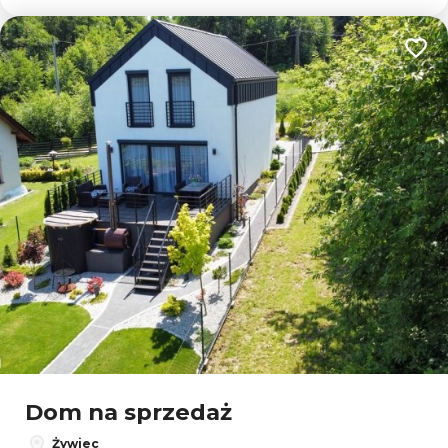
Dodaj
Dom na sprzedaż
Żywiec