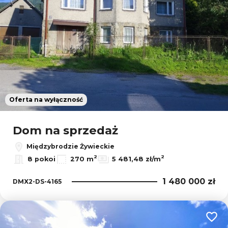
Oferta na wyłączność
Dom na sprzedaż
Międzybrodzie Żywieckie
2
2
8 pokoi
270 m
5 481,48 zł/m
1 480 000 zł
DMX2-DS-4165
Dodaj