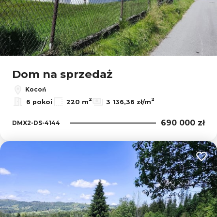
Dom na sprzedaż
Kocoń
2
2
6 pokoi
220 m
3 136,36 zł/m
690 000 zł
DMX2-DS-4144
Dodaj