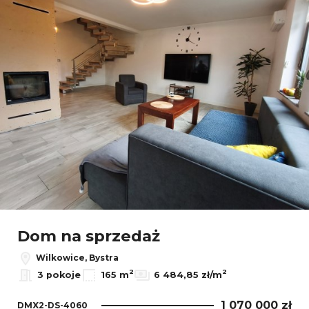
Dom na sprzedaż
Wilkowice, Bystra
2
2
3 pokoje
165 m
6 484,85 zł/m
1 070 000 zł
DMX2-DS-4060