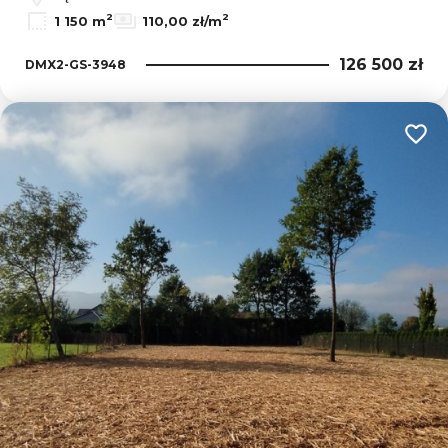
2
2
1 150 m
110,00 zł/m
126 500 zł
DMX2-GS-3948
Dodaj