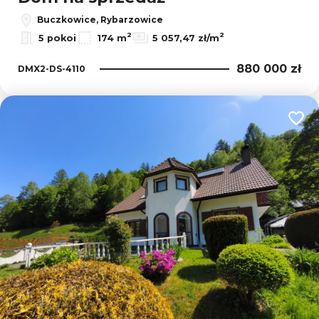
Buczkowice, Rybarzowice
2
2
5 pokoi
174 m
5 057,47 zł/m
880 000 zł
DMX2-DS-4110
Dodaj