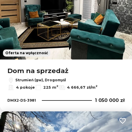
Oferta na wyłączność
Dom na sprzedaż
Strumień (gw), Drogomyśl
2
2
4 pokoje
225 m
4 666,67 zł/m
1 050 000 zł
DMX2-DS-3981
Dodaj