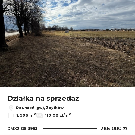
Działka na sprzedaż
Strumień (gw), Zbytków
2
2
2 598 m
110,08 zł/m
286 000 zł
DMX2-GS-3963