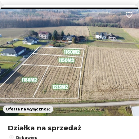
Dodaj
Oferta na wyłączność
Działka na sprzedaż
Dębowiec