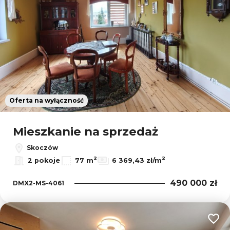
Oferta na wyłączność
Mieszkanie na sprzedaż
Skoczów
2
2
2 pokoje
77 m
6 369,43 zł/m
490 000 zł
DMX2-MS-4061
Dodaj