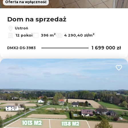
Oferta na wyłączność
Dom na sprzedaż
Ustroń
2
2
12 pokoi
396 m
4 290,40 zł/m
1 699 000 zł
DMX2-DS-3983
Dodaj