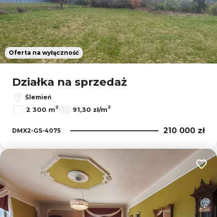
Oferta na wyłączność
Działka na sprzedaż
Ślemień
2
2
2 300 m
91,30 zł/m
210 000 zł
DMX2-GS-4075
Dodaj