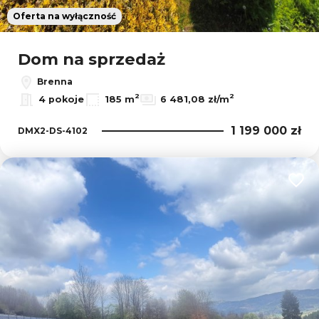
Oferta na wyłączność
Dom na sprzedaż
Brenna
2
2
4 pokoje
185 m
6 481,08 zł/m
1 199 000 zł
DMX2-DS-4102
Dodaj