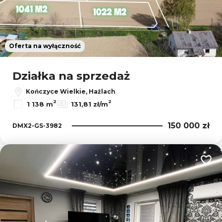
Oferta na wyłączność
Działka na sprzedaż
Kończyce Wielkie, Hażlach
2
2
1 138 m
131,81 zł/m
150 000 zł
DMX2-GS-3982
Dodaj