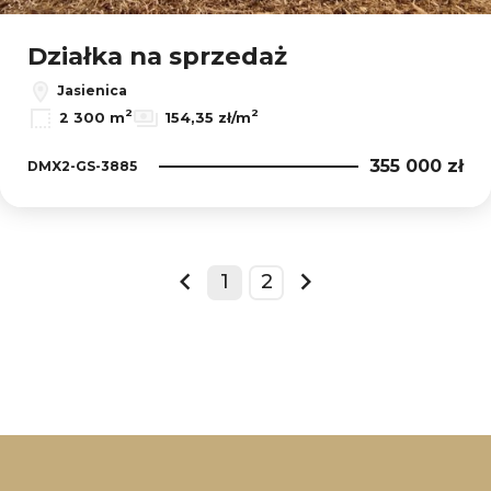
Działka na sprzedaż
Jasienica
2
2
2 300 m
154,35 zł/m
355 000 zł
DMX2-GS-3885
1
2
prev
next