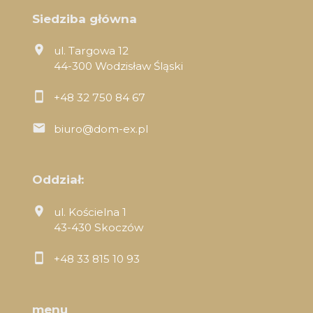
Siedziba główna
ul. Targowa 12
44-300 Wodzisław Śląski
+48 32 750 84 67
biuro@dom-ex.pl
Oddział:
ul. Kościelna 1
43-430 Skoczów
+48 33 815 10 93
menu