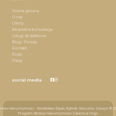
Strona główna
O nas
Oferty
Bezpłatna konsultacja
Usługi dodatkowe
Blog / Porady
Kontakt
Rodo
Praca
Facebook
Facebook
social media
mex nieruchomości - Wodzisław Śląski, Rybnik, Skoczów, Cieszyn © 2
Program dla biur nieruchomości
Galactica Virgo