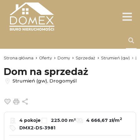
Strona główna
Oferty
Domy
Sprzedaż
Strumień (gw)
D
Dom na sprzedaż
Strumień (gw), Drogomyśl
Dodaj do ulubionych
Drukuj
Udostępnij
2
4 pokoje
225.00 m²
4 666,67 zł/m
DMX2-DS-3981