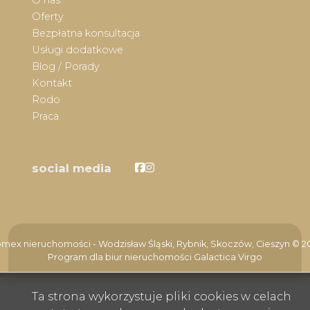
O nas
Oferty
Bezpłatna konsultacja
Usługi dodatkowe
Blog / Porady
Kontakt
Rodo
Praca
Facebook
Facebook
social media
mex nieruchomości - Wodzisław Śląski, Rybnik, Skoczów, Cieszyn © 2
Program dla biur nieruchomości
Galactica Virgo
Ta strona wykorzystuje pliki cookies w celach