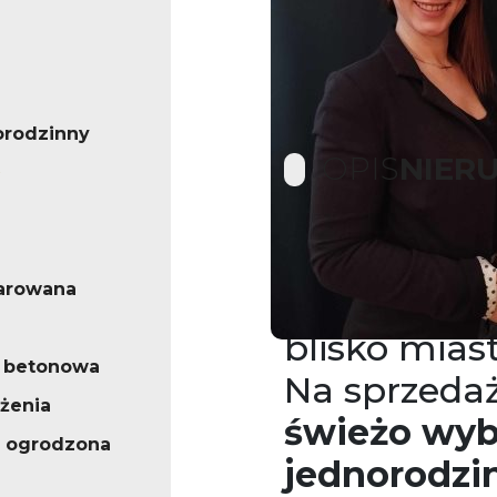
orodzinny
OPIS
NIER
Komfortow
arowana
w Bystrej – 
blisko miast
 betonowa
Na sprzeda
żenia
świeżo wy
 ogrodzona
jednorodzi