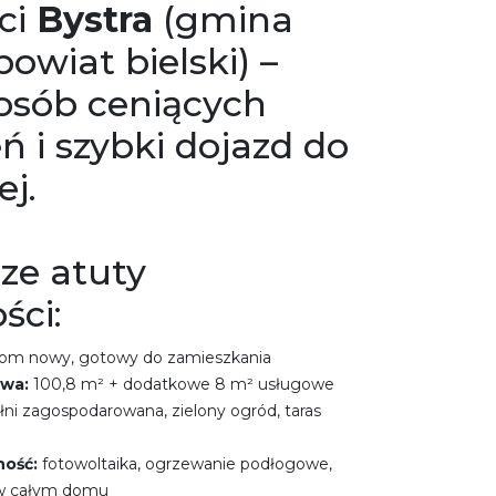
ci
Bystra
(gmina
owiat bielski) –
 osób ceniących
eń i szybki dojazd do
ej.
ze atuty
ści:
dom nowy, gotowy do zamieszkania
owa:
100,8 m² + dodatkowe 8 m² usługowe
łni zagospodarowana, zielony ogród, taras
ność:
fotowoltaika, ogrzewanie podłogowe,
 w całym domu