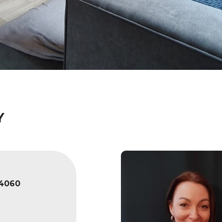
Y
4060