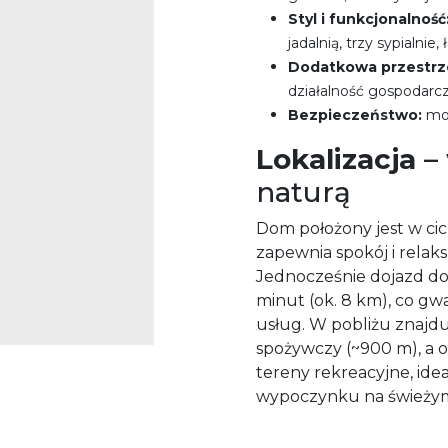
Styl i funkcjonalność
jadalnią, trzy sypialnie,
Dodatkowa przestrz
działalność gospodarc
Bezpieczeństwo:
mon
Lokalizacja
– 
naturą
Dom położony jest w ciche
zapewnia spokój i relaks
Jednocześnie dojazd do 
minut (ok. 8 km), co gw
usług. W pobliżu znajduj
spożywczy (~900 m), a ok
tereny rekreacyjne, id
wypoczynku na świeżym