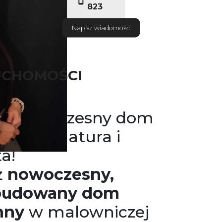
823
Napisz wiadomość
UCHOMOŚCI
y, nowoczesny dom
spokój, natura i
a!
ż
nowoczesny,
budowany dom
nny
w malowniczej