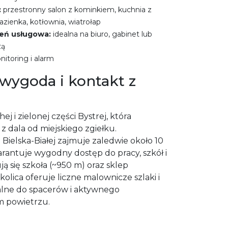
:
przestronny salon z kominkiem, kuchnia z
 łazienka, kotłownia, wiatrołap
eń usługowa:
idealna na biuro, gabinet lub
zą
itoring i alarm
wygoda i kontakt z
j i zielonej części Bystrej, która
 z dala od miejskiego zgiełku.
Bielska-Białej zajmuje zaledwie około 10
arantuje wygodny dostęp do pracy, szkół i
ą się szkoła (~950 m) oraz sklep
olica oferuje liczne malownicze szlaki i
ealne do spacerów i aktywnego
 powietrzu.