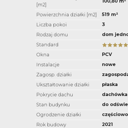
100,80 m²
[m2]
519 m²
Powierzchnia działki [m2]
3
Liczba pokoi
dom jedn
Rodzaj domu
Standard
PCV
Okna
nowe
Instalacje
zagospod
Zagosp. działki
płaska
Ukształtowanie działki
dachówka
Pokrycie dachu
do odświe
Stan budynku
częściowo
Ogrodzenie działki
2021
Rok budowy