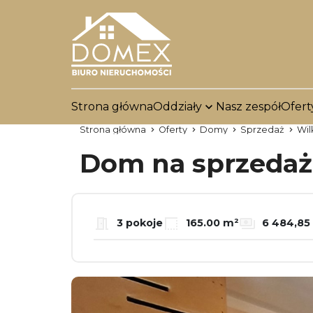
Strona główna
Oddziały
Nasz zespół
Ofert
Strona główna
Oferty
Domy
Sprzedaż
Wil
Dom na sprzeda
3 pokoje
165.00 m²
6 484,85 