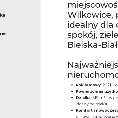
miejscowoś
Wilkowice, p
ska
idealny dla
spokój, ziel
ne
Bielska-Biał
Najważniejs
nieruchomo
Rok budowy:
2021 – 
Powierzchnia użytk
Działka:
519 m² – w pe
idealny do relaksu
Komfort i nowoczes
gazowe, klimatyzacja