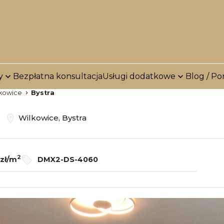
y
Bezpłatna konsultacja
Usługi dodatkowe
Blog / Po
kowice
Bystra
ż
Wilkowice, Bystra
2
zł/m
DMX2-DS-4060