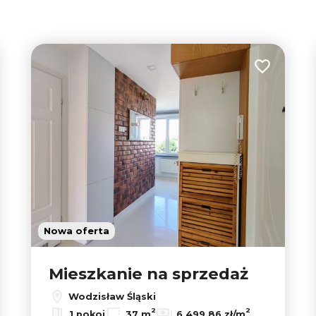
tabela
lista
2
 do ulubionych
Dodaj do u
2
Nowa oferta
Mieszkanie na sprzedaż
Wodzisław Śląski
2
2
1 pokoj
37 m
6 499,86 zł/m