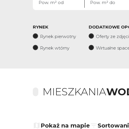
RYNEK
DODATKOWE OP
Rynek pierwotny
Oferty ze zdjęc
Rynek wtórny
Wirtualne spac
MIESZKANIA
WOD
+
−
Pokaż na mapie
Sortowan