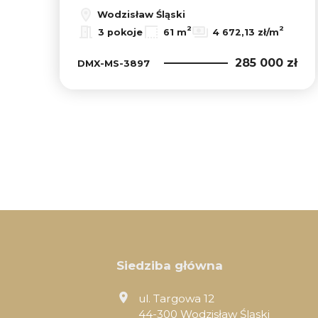
Wodzisław Śląski
2
2
3 pokoje
61 m
4 672,13 zł/m
285 000 zł
DMX-MS-3897
Siedziba główna
ul. Targowa 12
44-300 Wodzisław Śląski