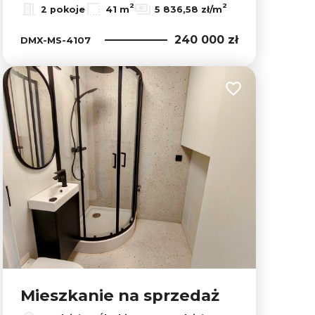
2
2
2 pokoje
41 m
5 836,58 zł/m
240 000 zł
DMX-MS-4107
lubionych
Dodaj do ulubion
Mieszkanie na sprzedaż