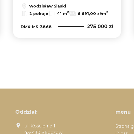
Wodzisław Śląski
2
2
2 pokoje
41 m
6 691,00 zł/m
275 000 zł
DMX-MS-3868
Oddział:
menu
ul. Kościelna 1
Strona 
43-430 Skoczów
O nas