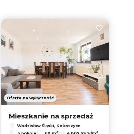
lubionych
Dodaj do ulubion
5
Oferta na wyłączność
Mieszkanie na sprzedaż
Wodzisław Śląski, Kokoszyce
Leaflet
|
© OpenMapTiles
© OpenStreetMap contributors
2
2
3 pokoje
68 m
4 807,69 zł/m