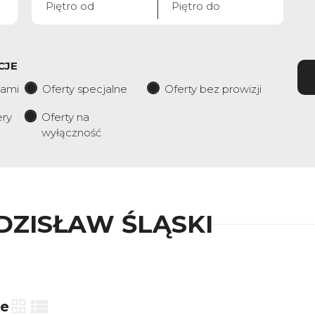
CJE
iami
Oferty specjalne
Oferty bez prowizji
ery
Oferty na
wyłączność
ZISŁAW ŚLĄSKI
ie