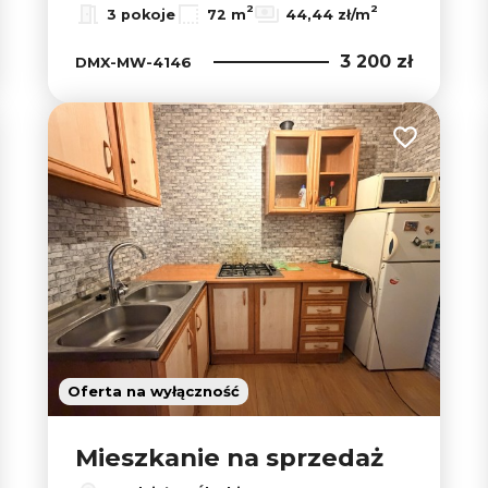
2
2
3 pokoje
72 m
44,44 zł/m
3 200 zł
DMX-MW-4146
 do ulubionych
Dodaj do u
Oferta na wyłączność
Mieszkanie na sprzedaż