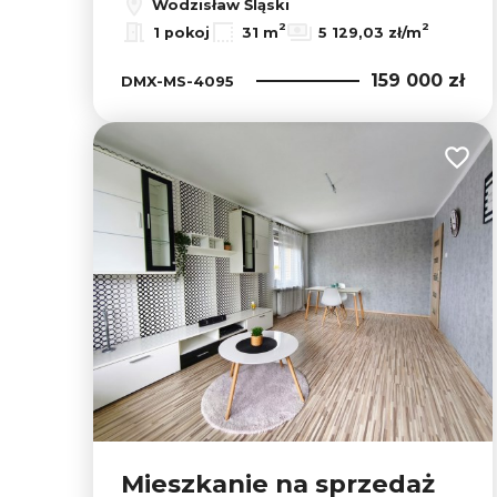
Wodzisław Śląski
2
2
1 pokoj
31 m
5 129,03 zł/m
159 000 zł
DMX-MS-4095
Dodaj
Mieszkanie na sprzedaż