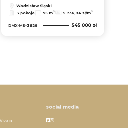
Wodzisław Śląski
2
2
3 pokoje
95 m
5 736,84 zł/m
545 000 zł
DMX-MS-3629
social media
Facebook
Facebook
główna