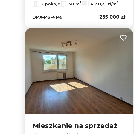
2
2
2 pokoje
50 m
4 711,31 zł/m
235 000 zł
DMX-MS-4149
Dodaj
Mieszkanie na sprzedaż