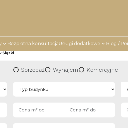
y
Bezpłatna konsultacja
Usługi dodatkowe
Blog / Po
 Śląski
Sprzedaż
Wynajem
Komercyjne