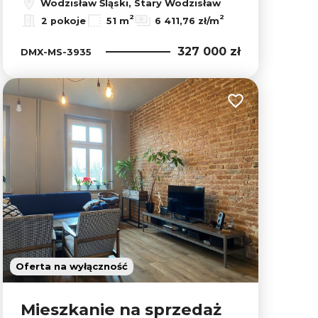
Wodzisław Śląski, Stary Wodzisław
2
2
2 pokoje
51 m
6 411,76 zł/m
327 000 zł
DMX-MS-3935
lubionych
Dodaj do ulubion
Oferta na wyłączność
Mieszkanie na sprzedaż