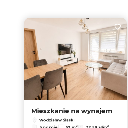
Dodaj
Mieszkanie na wynajem
Wodzisław Śląski
2
2
3 pokoje
52 m
32,59 zł/m