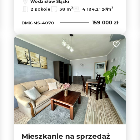
Wodzisław Śląski
2
2
2 pokoje
38 m
4 184,21 zł/m
159 000 zł
DMX-MS-4070
 do ulubionych
Dodaj do u
Mieszkanie na sprzedaż