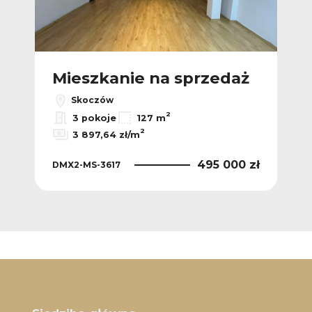
Mieszkanie na sprzedaż
Skoczów
2
3 pokoje
127 m
2
3 897,64 zł/m
495 000 zł
DMX2-MS-3617