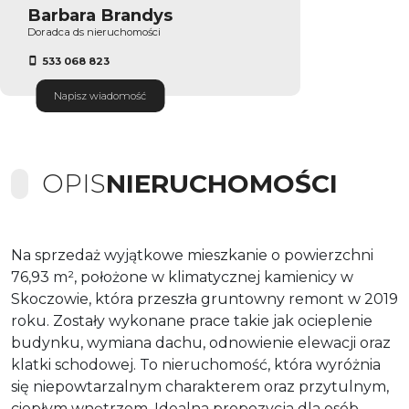
Barbara Brandys
Doradca ds nieruchomości
533 068 823
Napisz wiadomość
OPIS
NIERUCHOMOŚCI
Na sprzedaż wyjątkowe mieszkanie o powierzchni
76,93 m², położone w klimatycznej kamienicy w
Skoczowie, która przeszła gruntowny remont w 2019
roku. Zostały wykonane prace takie jak ocieplenie
budynku, wymiana dachu, odnowienie elewacji oraz
klatki schodowej. To nieruchomość, która wyróżnia
się niepowtarzalnym charakterem oraz przytulnym,
ciepłym wnętrzem. Idealna propozycja dla osób,