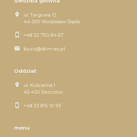
Siedziba główna
ul. Targowa 12
44-300 Wodzisław Śląski
+48 32 750 84 67
biuro@dom-ex.pl
Oddział:
ul. Kościelna 1
43-430 Skoczów
+48 33 815 10 93
menu