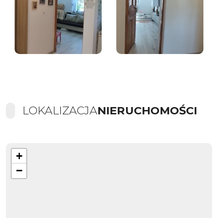
LOKALIZACJA
NIERUCHOMOŚCI
+
−