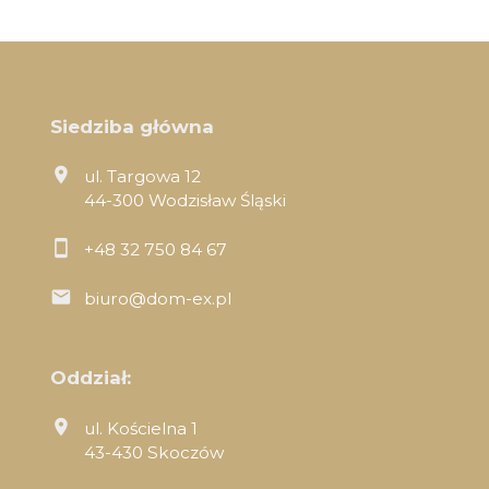
Siedziba główna
ul. Targowa 12
44-300 Wodzisław Śląski
+48 32 750 84 67
biuro@dom-ex.pl
Oddział:
ul. Kościelna 1
43-430 Skoczów