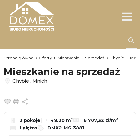
Strona główna
Oferty
Mieszkania
Sprzedaż
Chybie
Mni
Mieszkanie na sprzedaż
Chybie , Mnich
Dodaj do ulubionych
Drukuj
Udostępnij
2
2 pokoje
49.20 m²
6 707,32 zł/m
1 piętro
DMX2-MS-3881