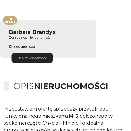
18
OFERT
Barbara Brandys
Doradca ds nieruchomości
533 068 823
Napisz wiadomość
OPIS
NIERUCHOMOŚCI
Przedstawiam ofertę sprzedaży przytulnego i
funkcjonalnego mieszkania
M-3
położonego w
spokojnej części Chybia – Mnich. To idealna
propozycja dla osób szukających gotowego lokum,