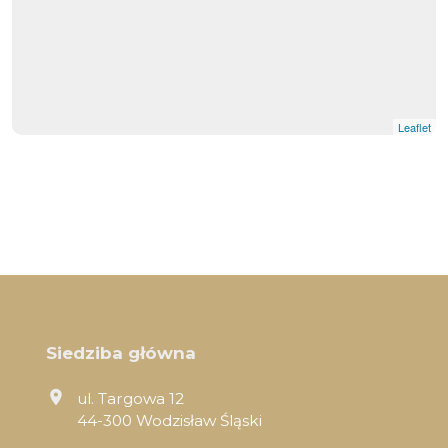
Leaflet
Siedziba główna
ul. Targowa 12
44-300 Wodzisław Śląski