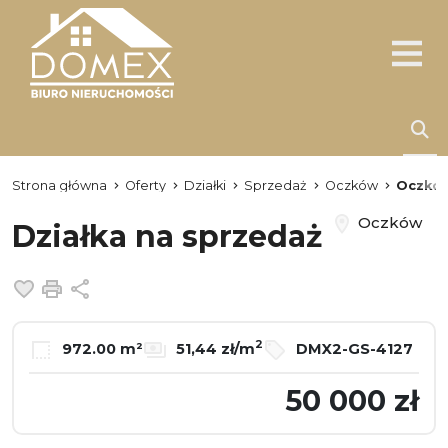
Strona główna
Oferty
Działki
Sprzedaż
Oczków
Oczkó
Oczków
Działka na sprzedaż
Dodaj do ulubionych
Drukuj
Udostępnij
2
972.00 m²
51,44 zł/m
DMX2-GS-4127
50 000 zł