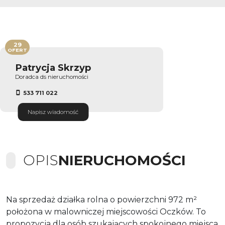
29
OFERT
Patrycja Skrzyp
Doradca ds nieruchomości
533 711 022
Napisz wiadomość
OPIS
NIERUCHOMOŚCI
Na sprzedaż działka rolna o powierzchni 972 m²
położona w malowniczej miejscowości Oczków. To
propozycja dla osób szukających spokojnego miejsca