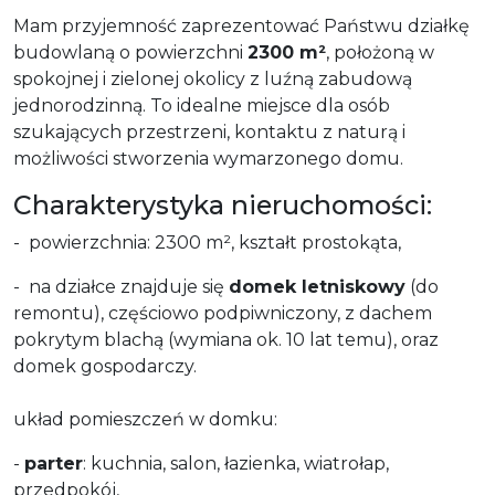
Mam przyjemność zaprezentować Państwu działkę
budowlaną o powierzchni
2300 m²
, położoną w
spokojnej i zielonej okolicy z luźną zabudową
jednorodzinną. To idealne miejsce dla osób
szukających przestrzeni, kontaktu z naturą i
możliwości stworzenia wymarzonego domu.
Charakterystyka nieruchomości:
- powierzchnia: 2300 m², kształt prostokąta,
- na działce znajduje się
domek letniskowy
(do
remontu), częściowo podpiwniczony, z dachem
pokrytym blachą (wymiana ok. 10 lat temu), oraz
domek gospodarczy.
układ pomieszczeń w domku:
-
parter
: kuchnia, salon, łazienka, wiatrołap,
przedpokój,