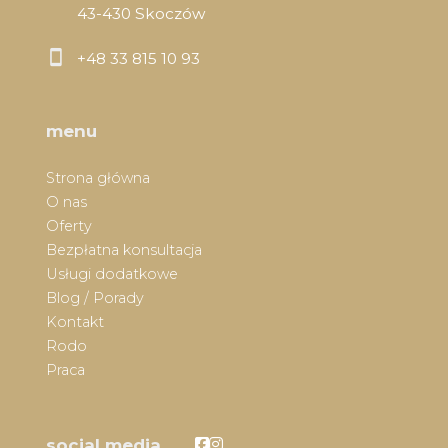
43-430 Skoczów
+48 33 815 10 93
menu
Strona główna
O nas
Oferty
Bezpłatna konsultacja
Usługi dodatkowe
Blog / Porady
Kontakt
Rodo
Praca
Facebook
Facebook
social media