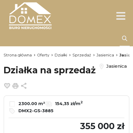
Strona główna
Oferty
Działki
Sprzedaż
Jasienica
Jasien
Jasienica
Działka na sprzedaż
Dodaj do ulubionych
Drukuj
Udostępnij
2
2300.00 m²
154,35 zł/m
DMX2-GS-3885
355 000 zł