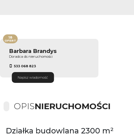
18
OFERT
Barbara Brandys
Doradca ds nieruchomości
533 068 823
Napisz wiadomość
OPIS
NIERUCHOMOŚCI
Działka budowlana 2300 m²