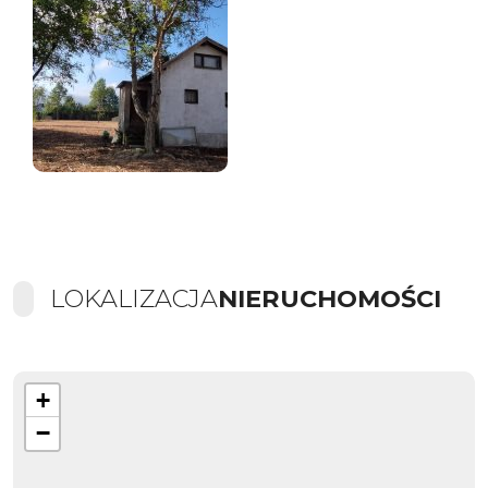
LOKALIZACJA
NIERUCHOMOŚCI
+
−