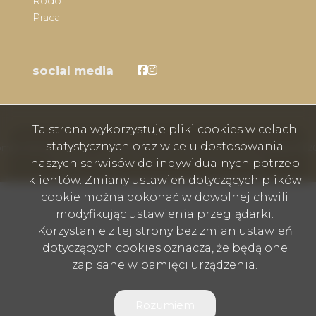
Rodo
Praca
Facebook
Facebook
social media
Ta strona wykorzystuje pliki cookies w celach
statystycznych oraz w celu dostosowania
mex nieruchomości - Wodzisław Śląski, Rybnik, Skoczów, Cieszyn © 2
Program dla biur nieruchomości
Galactica Virgo
naszych serwisów do indywidualnych potrzeb
klientów. Zmiany ustawień dotyczących plików
cookie można dokonać w dowolnej chwili
modyfikując ustawienia przeglądarki.
Korzystanie z tej strony bez zmian ustawień
dotyczących cookies oznacza, że będą one
zapisane w pamięci urządzenia.
Rozumiem