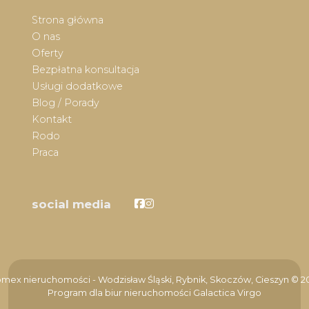
Strona główna
O nas
Oferty
Bezpłatna konsultacja
Usługi dodatkowe
Blog / Porady
Kontakt
Rodo
Praca
Facebook
Facebook
social media
mex nieruchomości - Wodzisław Śląski, Rybnik, Skoczów, Cieszyn © 2
Program dla biur nieruchomości
Galactica Virgo