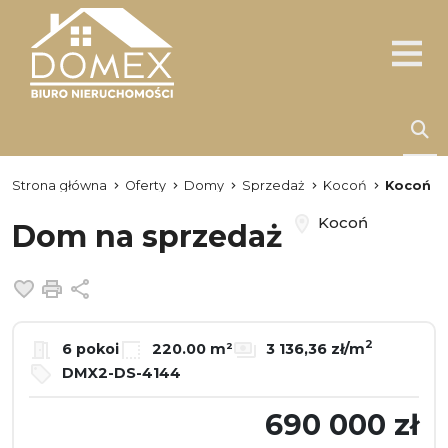
Strona główna
Oferty
Domy
Sprzedaż
Kocoń
Kocoń
Kocoń
Dom na sprzedaż
Dodaj do ulubionych
Drukuj
Udostępnij
2
6 pokoi
220.00 m²
3 136,36 zł/m
DMX2-DS-4144
690 000 zł