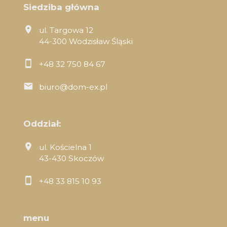
Siedziba główna
ul. Targowa 12
44-300 Wodzisław Śląski
+48 32 750 84 67
biuro@dom-ex.pl
Oddział:
ul. Kościelna 1
43-430 Skoczów
+48 33 815 10 93
menu