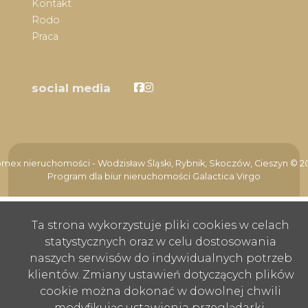
Kontakt
Rodo
Praca
Facebook
Facebook
social media
mex nieruchomości - Wodzisław Śląski, Rybnik, Skoczów, Cieszyn © 2
Program dla biur nieruchomości
Galactica Virgo
Ta strona wykorzystuje pliki cookies w celach
statystycznych oraz w celu dostosowania
naszych serwisów do indywidualnych potrzeb
klientów. Zmiany ustawień dotyczących plików
cookie można dokonać w dowolnej chwili
modyfikując ustawienia przeglądarki.