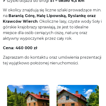
✔ szybki dojazd do drogi
S1 – około 4,5 km
W okolicy znajdują się liczne szlaki prowadzące m.in.
na
Baranią Górę, Halę Lipowską, Rysiankę oraz
Krawców Wierch
. Okoliczne lasy, czyste wody Soły i
górskie krajobrazy sprawiają, że jest to idealne
miejsce dla osób ceniących ciszę, naturę oraz
aktywny wypoczynek przez cały rok.
Cena: 460 000 zł
Zapraszam do kontaktu oraz umówienia prezentacji
tej wyjątkowo położonej nieruchomości.