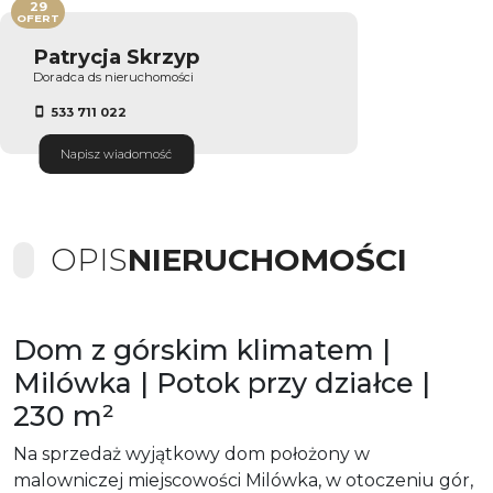
29
OFERT
Patrycja Skrzyp
Doradca ds nieruchomości
533 711 022
Napisz wiadomość
OPIS
NIERUCHOMOŚCI
Dom z górskim klimatem |
Milówka | Potok przy działce |
230 m²
Na sprzedaż wyjątkowy dom położony w
malowniczej miejscowości Milówka, w otoczeniu gór,