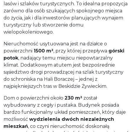
lasów i szlaków turystycznych. To idealna propozycja
zarówno dla osób szukających spokojnego miejsca
do życia, jak i dla inwestorów planujących wynajem
turystyczny lub stworzenie domu
wielopokoleniowego.
Nieruchomość usytuowana jest na działce o
powierzchni
1500 m²
, przy której przepływa
górski
potok
, nadający temu miejscu niepowtarzalny
klimat. Dodatkowym atutem jest bezpośrednie
sąsiedztwo drogi prowadzącej na szlak turystyczny
do schroniska na Hali Boraczej – jednej z
najpiękniejszych tras w Beskidzie Żywieckim.
Dom o powierzchni około
230 m²
został
wybudowany z cegły i pustaka. Budynek posiada
bardzo funkcjonalny układ pomieszczeń, który daje
możliwość
wydzielenia dwóch niezależnych
mieszkań
, co czyni nieruchomość doskonałą