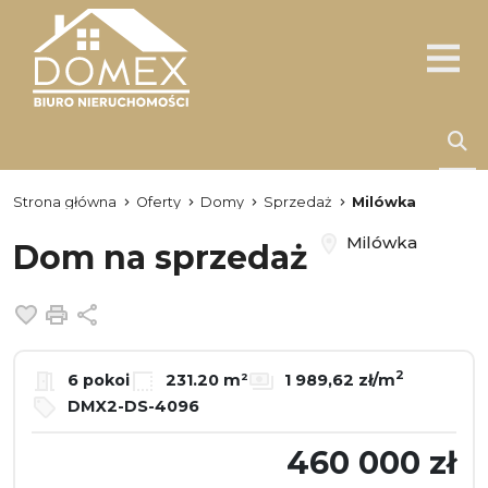
Strona główna
Oferty
Domy
Sprzedaż
Milówka
Milówka
Dom na sprzedaż
Dodaj do ulubionych
Drukuj
Udostępnij
2
6 pokoi
231.20 m²
1 989,62 zł/m
DMX2-DS-4096
460 000 zł