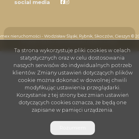
Facebook
Facebook
social media
mex nieruchomości - Wodzisław Śląski, Rybnik, Skoczów, Cieszyn © 2
Program dla biur nieruchomości
Galactica Virgo
Ta strona wykorzystuje pliki cookies w celach
statystycznych oraz w celu dostosowania
naszych serwisów do indywidualnych potrzeb
klientów. Zmiany ustawień dotyczących plików
cookie można dokonać w dowolnej chwili
modyfikując ustawienia przeglądarki.
Korzystanie z tej strony bez zmian ustawień
dotyczących cookies oznacza, że będą one
zapisane w pamięci urządzenia.
Rozumiem