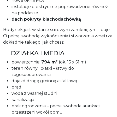
nowe okna PCV
instalacje elektryczne poprowadzone również
na poddasze
dach pokryty blachodachówką
Budynek jest w stanie surowym zamkniętym – daje
Ci pełną swobodę wykończenia i stworzenia wnętrza
dokładnie takiego, jak chcesz.
DZIAŁKA I MEDIA
powierzchnia:
794 m²
(ok. 15 x 51 m)
teren równy i płaski – łatwy do
zagospodarowania
dojazd drogą gminną asfaltową
prąd
woda z własnej studni
kanalizacja
brak ogrodzenia – pełna swoboda aranżacji
przestrzeni wokół domu