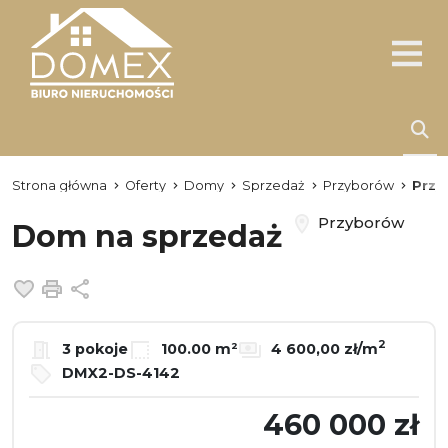
Strona główna
Oferty
Domy
Sprzedaż
Przyborów
Przy
Przyborów
Dom na sprzedaż
Dodaj do ulubionych
Drukuj
Udostępnij
2
3 pokoje
100.00 m²
4 600,00 zł/m
DMX2-DS-4142
460 000 zł