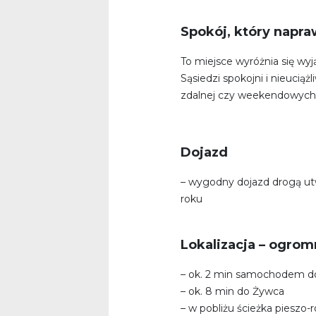
Spokój, który napr
To miejsce wyróżnia się wyj
Sąsiedzi spokojni i nieucią
zdalnej czy weekendowyc
Dojazd
– wygodny dojazd drogą u
roku
Lokalizacja – ogromn
– ok. 2 min samochodem d
– ok. 8 min do Żywca
– w pobliżu ścieżka pieszo