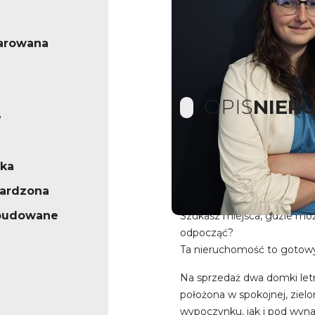
arowana
OPIS
NIER
e
DWA GOTOWE DO
ska
WYPOSAŻONE
ardzona
abudowane
Szukasz miejsca, gdzie moż
odpocząć?
Ta nieruchomość to gotowy z
Na sprzedaż dwa domki letn
położona w spokojnej, ziel
wypoczynku, jak i pod wyn