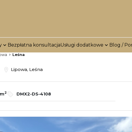
y
Bezpłatna konsultacja
Usługi dodatkowe
Blog / Po
powa
Leśna
ż
Lipowa, Leśna
2
/m
DMX2-DS-4108