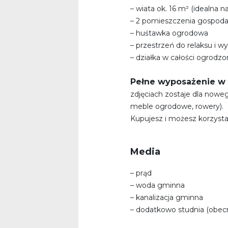
– wiata ok. 16 m² (idealna na 
– 2 pomieszczenia gospod
– huśtawka ogrodowa
– przestrzeń do relaksu i 
– działka w całości ogrodz
Pełne wyposażenie w 
zdjęciach zostaje dla nowego 
meble ogrodowe, rowery).
Kupujesz i możesz korzysta
Media
– prąd
– woda gminna
– kanalizacja gminna
– dodatkowo studnia (obec