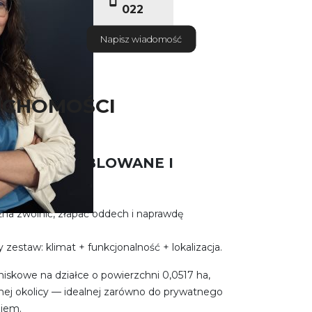
022
Napisz wiadomość
UCHOMOŚCI
MKI - UMEBLOWANE I
na zwolnić, złapać oddech i naprawdę
estaw: klimat + funkcjonalność + lokalizacja.
iskowe na działce o powierzchni 0,0517 ha,
onej okolicy — idealnej zarówno do prywatnego
ajem.