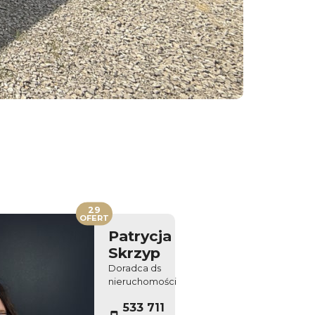
29
OFERT
Patrycja
Skrzyp
Doradca ds
nieruchomości
533 711