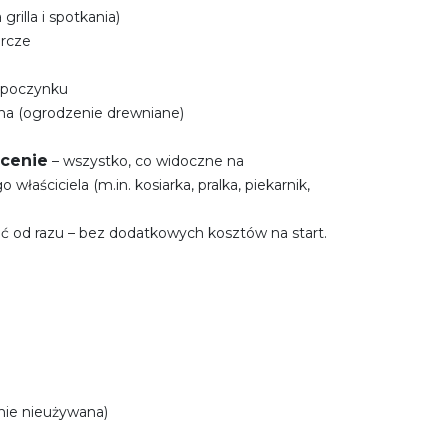
grilla i spotkania)
arcze
wypoczynku
ona (ogrodzenie drewniane)
cenie
– wszystko, co widoczne na
właściciela (m.in. kosiarka, pralka, piekarnik,
ć od razu – bez dodatkowych kosztów na start.
nie nieużywana)