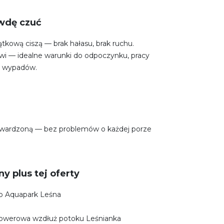
awdę czuć
ątkową ciszą — brak hałasu, brak ruchu.
żliwi — idealne warunki do odpoczynku, pracy
h wypadów.
twardzoną — bez problemów o każdej porze
y plus tej oferty
o Aquapark Leśna
-rowerowa wzdłuż potoku Leśnianka