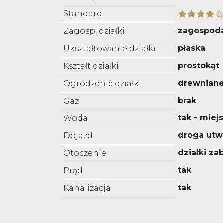
Standard
zagospod
Zagosp. działki
płaska
Ukształtowanie działki
prostokąt
Kształt działki
drewnian
Ogrodzenie działki
brak
Gaz
tak - miej
Woda
droga utw
Dojazd
działki z
Otoczenie
tak
Prąd
tak
Kanalizacja