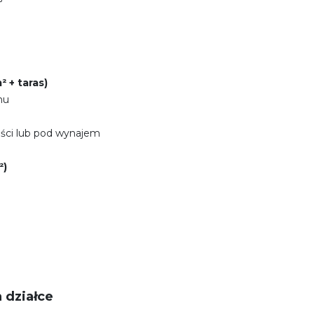
 + taras)
mu
ości lub pod wynajem
²)
 działce