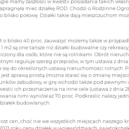
gle mamy zaszłości w kwestii posiadania takich właś
pragnęła mieć działkę ROD. Chodzi o Rodzinne Ogro
o blisko połowę. Działki takie dają mieszczuchom mo
 o blisko 40 proc. zauważyć możemy także w przypadk
m2 są one tańsze niż działki budowalne czy rekreacyj
iczony dla osób, które nie są rolnikami. Obrót nieru
ym reguluje szereg przepisów, w tym ustawa z dnia 11
uje się do określonych ustawą nieruchomości rolnych.
ie jest sprawą prostą (można starać się o zmianę mi
runków zabudowy, w grę wchodzi także pod pewnymi 
kwestii ich przeznaczenia na inne cele (ustawa z dnia 2
owania nimi wyniósł aż 70 proc. Podkreślić należy jedn
działek budowlanych.
t cen, choć nie we wszystkich miejscach naszego kraj
m 2021 roku ceny działek w województwach: świętokrzy