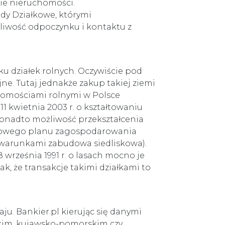
nie nieruchomości.
dy Działkowe, którymi
żliwość odpoczynku i kontaktu z
u działek rolnych. Oczywiście pod
ne. Tutaj jednakże zakup takiej ziemi
chomościami rolnymi w Polsce
 kwietnia 2003 r. o kształtowaniu
 Ponadto możliwość przekształcenia
ejscowego planu zagospodarowania
warunkami zabudowa siedliskowa).
8 września 1991 r. o lasach mocno je
ak, że transakcje takimi działkami to
u. Bankier.pl kierując się danymi
skim, kujawsko-pomorskim czy