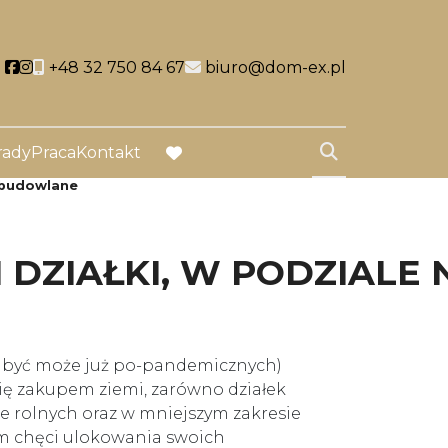
Social link
Social link
+48 32 750 84 67
biuro@dom-ex.pl
rady
Praca
Kontakt
favorite
i budowlane
ZIAŁKI, W PODZIALE N
 być może już po-pandemicznych)
ię zakupem ziemi, zarówno działek
te rolnych oraz w mniejszym zakresie
em chęci ulokowania swoich