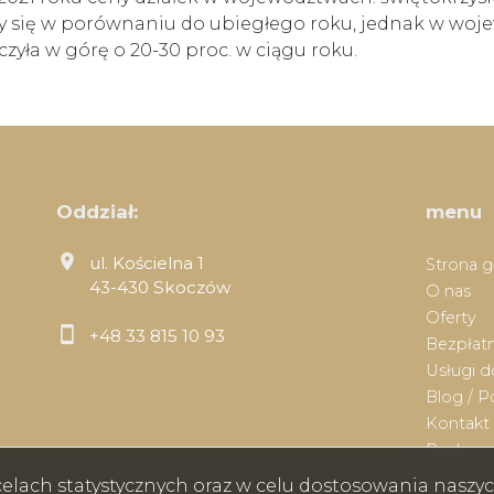
ły się w porównaniu do ubiegłego roku, jednak w wo
zyła w górę o 20-30 proc. w ciągu roku.
Oddział:
menu
ul. Kościelna 1
Strona 
43-430 Skoczów
O nas
Oferty
+48 33 815 10 93
Bezpłatn
Usługi 
Blog / P
Kontakt
Rodo
Praca
w celach statystycznych oraz w celu dostosowania nasz