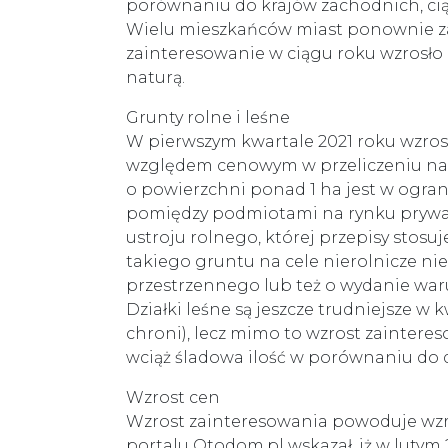
porównaniu do krajów zachodnich, cią
Wielu mieszkańców miast ponownie za
zainteresowanie w ciągu roku wzrosło 
naturą.
Grunty rolne i leśne
W pierwszym kwartale 2021 roku wzrost
względem cenowym w przeliczeniu na 1 
o powierzchni ponad 1 ha jest w ogran
pomiędzy podmiotami na rynku prywatn
ustroju rolnego, której przepisy stos
takiego gruntu na cele nierolnicze n
przestrzennego lub też o wydanie wa
Działki leśne są jeszcze trudniejsze w 
chroni), lecz mimo to wzrost zainteres
wciąż śladowa ilość w porównaniu do 
Wzrost cen
Wzrost zainteresowania powoduje wzros
portalu Otodom.pl wskazał, iż w luty