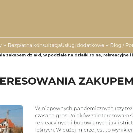
y
Bezpłatna konsultacja
Usługi dodatkowe
Blog / Po
a zakupem działki, w podziale na działki rolne, rekreacyjne 
ERESOWANIA ZAKUPEM D
W niepewnych pandemicznych (czy też
czasach gros Polaków zainteresowało s
rekreacyjnych i budowlanych jak i stric
leśnych. W dużej mierze jest to wyniki