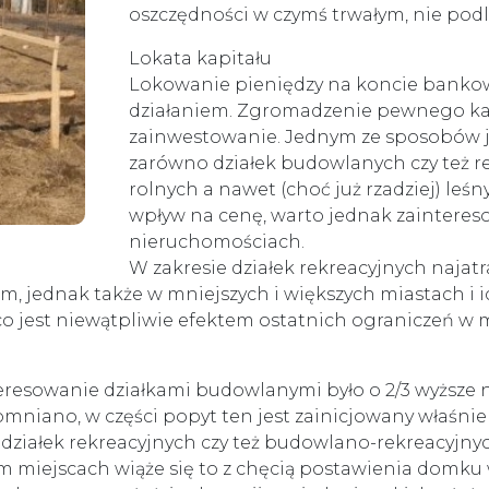
oszczędności w czymś trwałym, nie podleg
Lokata kapitału
Lokowanie pieniędzy na koncie banko
działaniem. Zgromadzenie pewnego ka
zainwestowanie. Jednym ze sposobów j
zarówno działek budowlanych czy też r
rolnych a nawet (choć już rzadziej) le
wpływ na cenę, warto jednak zaintereso
nieruchomościach.
W zakresie działek rekreacyjnych najatr
, jednak także w mniejszych i większych miastach i i
co jest niewątpliwie efektem ostatnich ograniczeń w 
eresowanie działkami budowlanymi było o 2/3 wyższe n
omniano, w części popyt ten jest zainicjowany właśnie 
ziałek rekreacyjnych czy też budowlano-rekreacyjny
miejscach wiąże się to z chęcią postawienia domku 