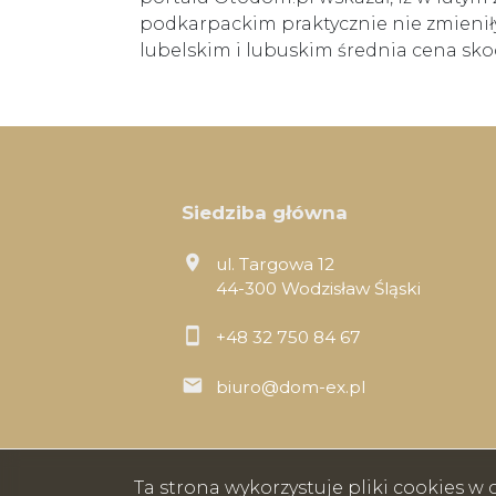
podkarpackim praktycznie nie zmieni
lubelskim i lubuskim średnia cena skoc
Siedziba główna
ul. Targowa 12
44-300 Wodzisław Śląski
+48 32 750 84 67
biuro@dom-ex.pl
Ta strona wykorzystuje pliki cookies 