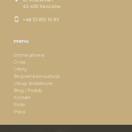
43-430 Skoczów
+48 33 815 10 93
menu
Strona główna
O nas
Oferty
Bezpłatna konsultacja
Usługi dodatkowe
Blog / Porady
Kontakt
Rodo
Praca