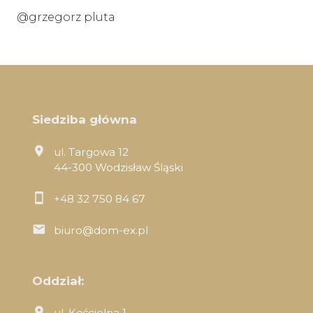
@grzegorz pluta
Siedziba główna
ul. Targowa 12
44-300 Wodzisław Śląski
+48 32 750 84 67
biuro@dom-ex.pl
Oddział:
ul. Kościelna 1