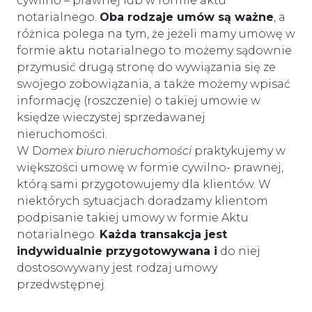
cywilno – prawnej lub w formie aktu
notarialnego.
Oba rodzaje umów są ważne
, a
różnica polega na tym, że jeżeli mamy umowę w
formie aktu notarialnego to możemy sądownie
przymusić drugą stronę do wywiązania się ze
swojego zobowiązania, a także możemy wpisać
informację (roszczenie) o takiej umowie w
księdze wieczystej sprzedawanej
nieruchomości.
W D
omex biuro nieruchomości
praktykujemy w
większości umowę w formie cywilno- prawnej,
którą sami przygotowujemy dla klientów. W
niektórych sytuacjach doradzamy klientom
podpisanie takiej umowy w formie Aktu
notarialnego.
Każda transakcja jest
indywidualnie przygotowywana i
do niej
dostosowywany jest rodzaj umowy
przedwstępnej.