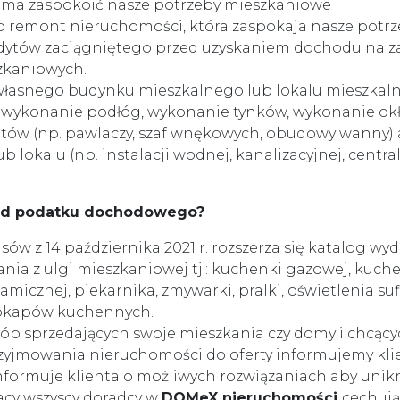
a ma zaspokoić nasze potrzeby mieszkaniowe
b remont nieruchomości, która zaspokaja nasze potr
dytów zaciągniętego przed uzyskaniem dochodu na z
zkaniowych.
łasnego budynku mieszkalnego lub lokalu mieszkaln
 wykonanie podłóg, wykonanie tynków, wykonanie okł
ów (np. pawlaczy, szaf wnękowych, obudowy wanny) a
lokalu (np. instalacji wodnej, kanalizacyjnej, centra
 od podatku dochodowego?
sów z 14 października 2021 r. rozszerza się katalog wy
ia z ulgi mieszkaniowej tj.: kuchenki gazowej, kuche
 ceramicznej, piekarnika, zmywarki, pralki, oświetlenia
 okapów kuchennych.
sób sprzedających swoje mieszkania czy domy i chcącyc
yjmowania nieruchomości do oferty informujemy klient
nformuje klienta o możliwych rozwiązaniach aby un
acy wszyscy doradcy w
DOMeX nieruchomości
cechują