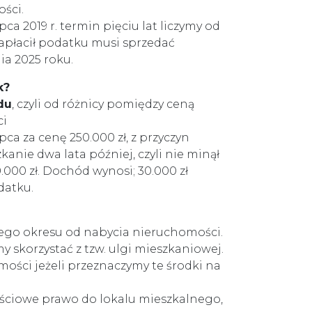
ści.
pca 2019 r. termin pięciu lat liczymy od
e zapłacił podatku musi sprzedać
ia 2025 roku.
k?
du
, czyli od różnicy pomiędzy ceną
ci
pca za cenę 250.000 zł, z przyczyn
anie dwa lata później, czyli nie minął
.000 zł. Dochód wynosi; 30.000 zł
odatku.
ego okresu od nabycia nieruchomości.
 skorzystać z tzw. ulgi mieszkaniowej.
mości jeżeli przeznaczymy te środki na
ościowe prawo do lokalu mieszkalnego,