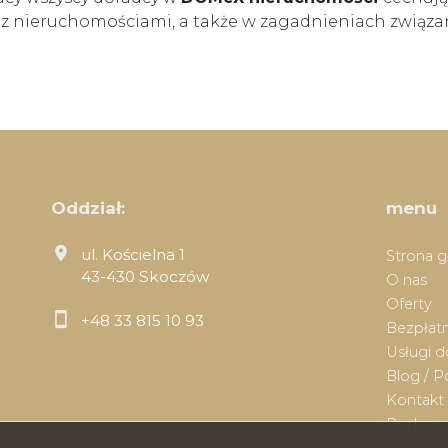
j z nieruchomościami, a także w zagadnieniach związ
Oddział:
menu
ul. Kościelna 1
Strona 
43-430 Skoczów
O nas
Oferty
+48 33 815 10 93
Bezpłatn
Usługi 
Blog / P
Kontakt
Rodo
Praca