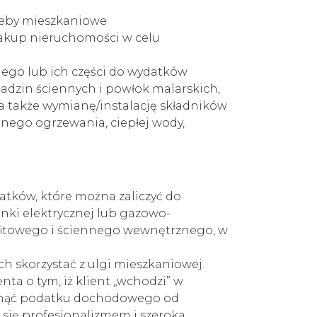
zeby mieszkaniowe
akup nieruchomości w celu
ego lub ich części do wydatków
adzin ściennych i powłok malarskich,
 także wymianę/instalację składników
lnego ogrzewania, ciepłej wody,
datków, które można zaliczyć do
nki elektrycznej lub gazowo-
 sufitowego i ściennego wewnętrznego, w
h skorzystać z ulgi mieszkaniowej.
a o tym, iż klient „wchodzi” w
iknąć podatku dochodowego od
 się profesjonalizmem i szeroka