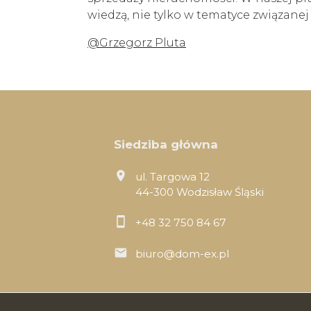
wiedzą, nie tylko w tematyce związane
@Grzegorz Pluta
Siedziba główna
ul. Targowa 12
44-300 Wodzisław Śląski
+48 32 750 84 67
biuro@dom-ex.pl