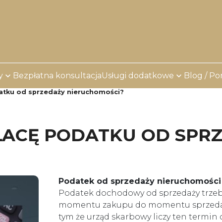
y
Bezpłatna konsultacja
Usługi dodatkowe
Blog / Po
datku od sprzedaży nieruchomości?
PŁACĘ PODATKU OD SPR
Podatek od sprzedaży nieruchomości –
Podatek dochodowy od sprzedaży trzeb
momentu zakupu do momentu sprzedaży 
tym że urząd skarbowy liczy ten termi