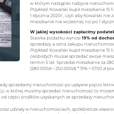
w którym nastąpiło nabycie nieruchomo
Przykład
: Kowalski kupił mieszkanie 15 li
1 stycznia 2020r., czyli aby Kowalski ni
mieszkanie nie wcześniej niż po 1 styczn
W jakiej wysokości zapłacimy podate
Stawka podatku wynosi
19% od docho
sprzedaży, a cena zakupu nieruchomoś
Przykład:
Kowalski kupił mieszkanie 15 li
osobistych musiał sprzedać swoje mieszk
termin 5 lat. Sprzedał mieszkanie za 280
(280.000zł – 250.000zł) * 19% = 5700 zł p
edy sprzedamy nieruchomość po upływie pięcio letni
acji, w której musimy sprzedać nieruchomość to możemy
o od części środków uzyskanych ze sprzedaży nierucho
oraz udziały w nieruchomościach, spółdzielcze własn