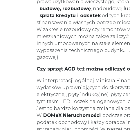
prawa użytkowania wieczystego, któr
-
budowę, rozbudowę
, nadbudowę lu
-
spłata kredytu i odsetek
od tych kre
sfinansowania własnych potrzeb mies
W zakresie rozbudowy czy remontów w
mieszkaniowych można także zaliczyć:
innych umocowanych na stałe element
wyposażenia technicznego budynku lub 
gazowej).
Czy sprzęt AGD też można odliczyć
W interpretacji ogólnej Ministra Finan
wydatków uprawniających do skorzystan
elektrycznej, płyty indukcyjnej, płyty
tym taśm LED i oczek halogenowych,
Jest to bardzo korzystna zmiana dla o
W
DOMeX Nieruchomości
podczas prz
podatek dochodowy i każdy doradca i
sprzedaży nieruchomości. W naszej pr