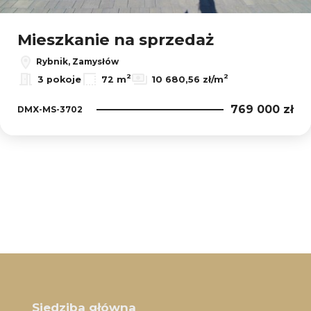
Leaflet
Mieszkanie na sprzedaż
Rybnik, Zamysłów
2
2
3 pokoje
72 m
10 680,56 zł/m
769 000 zł
DMX-MS-3702
Siedziba główna