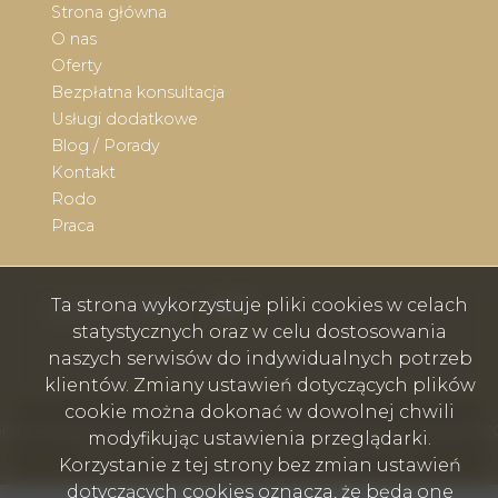
Strona główna
O nas
Oferty
Bezpłatna konsultacja
Usługi dodatkowe
Blog / Porady
Kontakt
Rodo
Praca
Ta strona wykorzystuje pliki cookies w celach
Facebook
Facebook
social media
statystycznych oraz w celu dostosowania
naszych serwisów do indywidualnych potrzeb
klientów. Zmiany ustawień dotyczących plików
cookie można dokonać w dowolnej chwili
mex nieruchomości - Wodzisław Śląski, Rybnik, Skoczów, Cieszyn © 2
modyfikując ustawienia przeglądarki.
Program dla biur nieruchomości
Galactica Virgo
Korzystanie z tej strony bez zmian ustawień
dotyczących cookies oznacza, że będą one