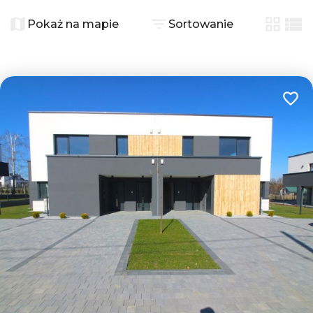
+
−
Pokaż na mapie
Sortowanie
tabela
list
Dodaj