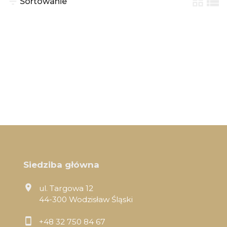
Sortowanie
tabela
list
Siedziba główna
ul. Targowa 12
44-300 Wodzisław Śląski
+48 32 750 84 67