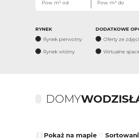
RYNEK
DODATKOWE OP
Rynek pierwotny
Oferty ze zdjęc
Rynek wtórny
Wirtualne spac
DOMY
WODZISŁ
+
−
Pokaż na mapie
Sortowan