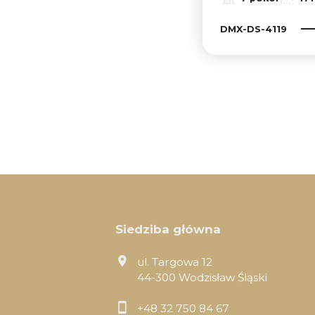
DMX-DS-4119
Siedziba główna
ul. Targowa 12
44-300 Wodzisław Śląski
+48 32 750 84 67