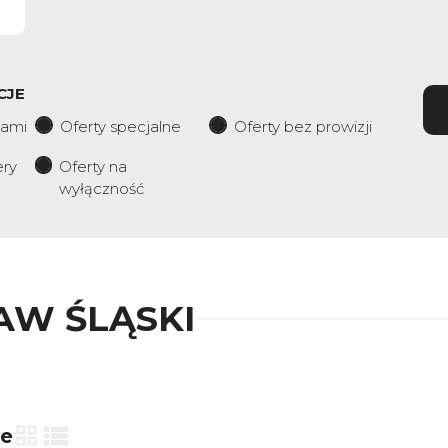
CJE
iami
Oferty specjalne
Oferty bez prowizji
ery
Oferty na
wyłączność
AW ŚLĄSKI
ie