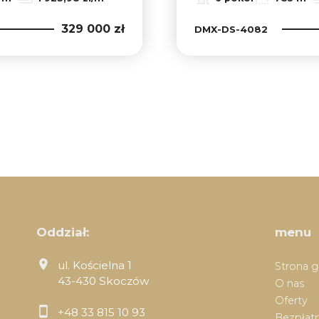
329 000 zł
DMX-DS-4082
Oddział:
menu
ul. Kościelna 1
Strona 
43-430 Skoczów
O nas
Oferty
+48 33 815 10 93
Bezpłatn