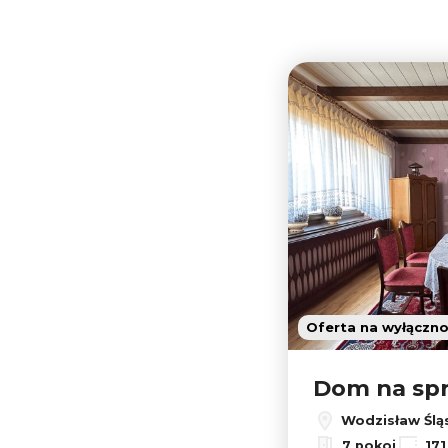
Oferta na wyłączn
Dom na sp
Wodzisław Ślą
7 pokoi
17