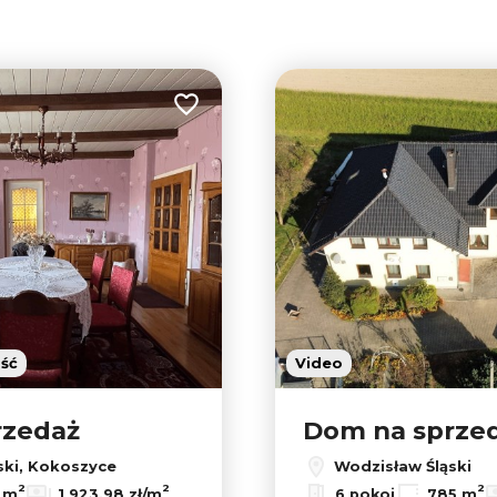
tabela
lista
Dodaj do ulubionych
ość
Video
rzedaż
Dom na sprze
ski, Kokoszyce
Wodzisław Śląski
2
2
2
1 m
1 923,98 zł/m
6 pokoi
785 m