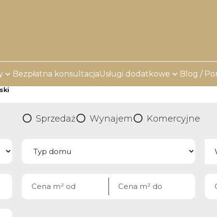
y
Bezpłatna konsultacja
Usługi dodatkowe
Blog / Po
ski
Sprzedaż
Wynajem
Komercyjne