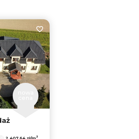
Dodaj do ulubionych
nowa
cena
daż
Leaflet
|
© OpenMapTiles
© OpenStreetMap contributors
2
2 407,64 zł/m