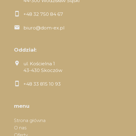
44-300 Wodzisław Śląski
+48 32 750 84 67
biuro@dom-ex.pl
Oddział:
ul. Kościelna 1
43-430 Skoczów
+48 33 815 10 93
menu
Strona główna
O nas
Oferty