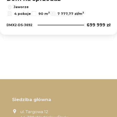
Jaworze
2
2
4 pokoje
90 m
7 777,77 zł/m
699 999 zł
DMX2-DS-3692
Siedziba główna
ul. Targowa 12