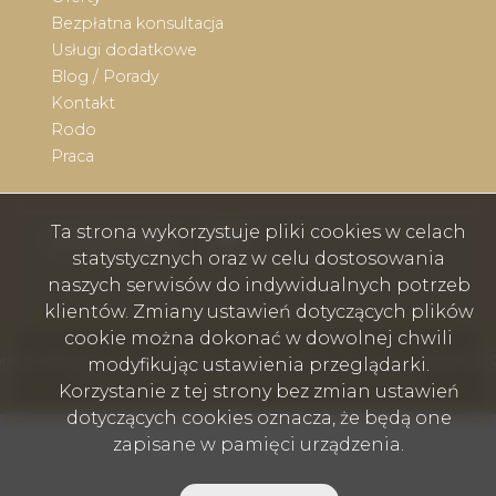
Bezpłatna konsultacja
Usługi dodatkowe
Blog / Porady
Kontakt
Rodo
Praca
Ta strona wykorzystuje pliki cookies w celach
Facebook
Facebook
social media
statystycznych oraz w celu dostosowania
naszych serwisów do indywidualnych potrzeb
klientów. Zmiany ustawień dotyczących plików
cookie można dokonać w dowolnej chwili
mex nieruchomości - Wodzisław Śląski, Rybnik, Skoczów, Cieszyn © 2
modyfikując ustawienia przeglądarki.
Program dla biur nieruchomości
Galactica Virgo
Korzystanie z tej strony bez zmian ustawień
dotyczących cookies oznacza, że będą one
zapisane w pamięci urządzenia.