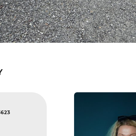
Y
623