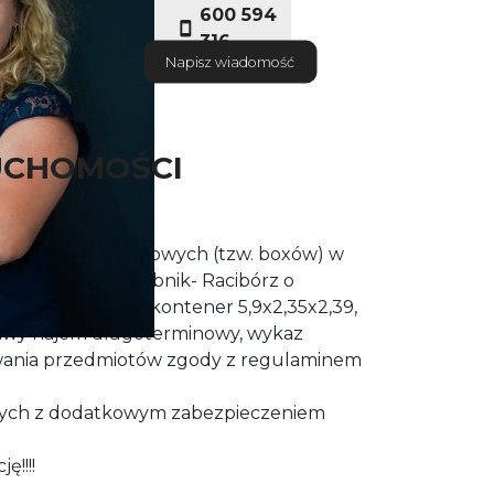
600 594
316
Napisz wiadomość
UCHOMOŚCI
ntenerów magazynowych (tzw. boxów) w
wojewódzkiej Rybnik- Racibórz o
ok 14m2 (typowy kontener 5,9x2,35x2,39,
iwy najem długoterminowy, wykaz
ania przedmiotów zgody z regulaminem
ych z dodatkowym zabezpieczeniem
!!!!