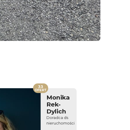
33
OFERT
Monika
Rek-
Dylich
Doradca ds
nieruchomości