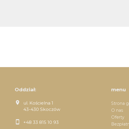
Oddział:
menu
ul. Kościelna 1
Strona 
43-430 Skoczów
O nas
Oferty
+48 33 815 10 93
Bezpłatn