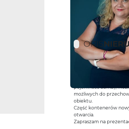
OPIS
NIER
Do wynajęcia kilka ko
Rzuchowie przy drodze 
powierzchni użytkowej 
pojemność 33m3), możl
możliwych do przechow
obiektu.
Część kontenerów now
otwarcia.
Zapraszam na prezentację