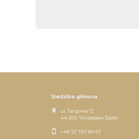
Siedziba główna
ul. Targowa 12
44-300 Wodzisław Śląski
+48 32 750 84 67