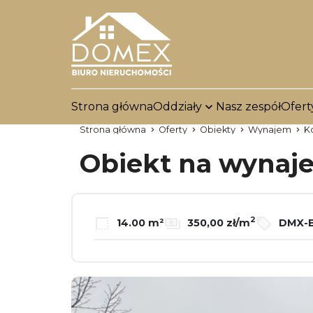
Strona główna
Oddziały
Nasz zespół
Ofert
Strona główna
Oferty
Obiekty
Wynajem
K
Obiekt na wyna
2
14.00 m²
350,00 zł/m
DMX-