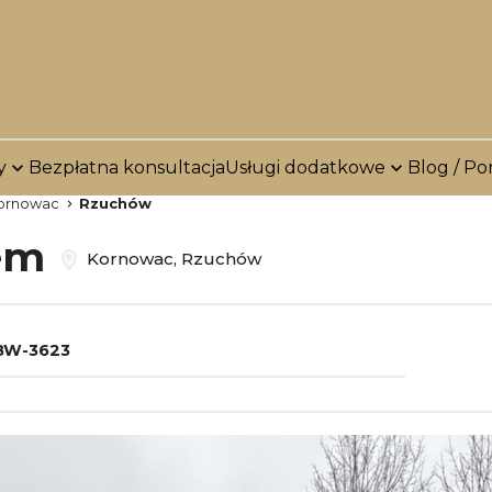
y
Bezpłatna konsultacja
Usługi dodatkowe
Blog / Po
ornowac
Rzuchów
jem
Kornowac, Rzuchów
BW-3623