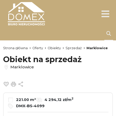
Strona główna
Oferty
Obiekty
Sprzedaż
Marklowice
Obiekt na sprzedaż
Marklowice
Dodaj do ulubionych
Drukuj
Udostępnij
2
221.00 m²
4 294,12 zł/m
DMX-BS-4099