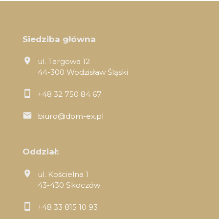
Siedziba główna
ul. Targowa 12
44-300 Wodzisław Śląski
+48 32 750 84 67
biuro@dom-ex.pl
Oddział:
ul. Kościelna 1
43-430 Skoczów
+48 33 815 10 93