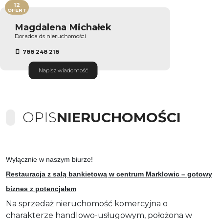
12
OFERT
Magdalena Michałek
Doradca ds nieruchomości
788 248 218
Napisz wiadomość
OPIS
NIERUCHOMOŚCI
Wyłącznie w naszym biurze!
Restauracja z salą bankietową w centrum Marklowic – gotowy
biznes z potencjałem
Na sprzedaż nieruchomość komercyjna o
charakterze handlowo-usługowym, położona w