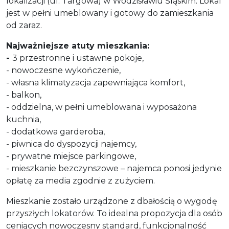
lokalizacji (ul. Targowa) w Wodzisławiu Śląskim. Lokal
jest w pełni umeblowany i gotowy do zamieszkania
od zaraz.
Najważniejsze atuty mieszkania:
-
3 przestronne i ustawne pokoje,
-
nowoczesne wykończenie,
-
własna klimatyzacja zapewniająca komfort,
-
balkon,
-
oddzielna, w pełni umeblowana i wyposażona
kuchnia,
-
dodatkowa garderoba,
-
piwnica do dyspozycji najemcy,
-
prywatne miejsce parkingowe,
-
mieszkanie bezczynszowe – najemca ponosi jedynie
opłatę za media zgodnie z zużyciem.
Mieszkanie zostało urządzone z dbałością o wygodę
przyszłych lokatorów. To idealna propozycja dla osób
ceniących nowoczesny standard, funkcjonalność