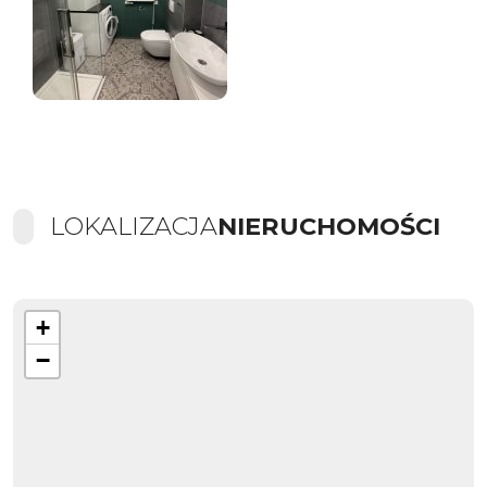
LOKALIZACJA
NIERUCHOMOŚCI
+
−