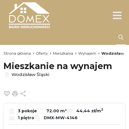
Strona główna
Oferty
Mieszkania
Wynajem
Wodzisław Śl
Mieszkanie na wynajem
Wodzisław Śląski
Dodaj do ulubionych
Drukuj
Udostępnij
2
3 pokoje
72.00 m²
44,44 zł/m
1 piętro
DMX-MW-4146