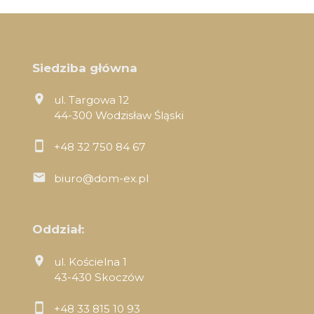
Siedziba główna
ul. Targowa 12
44-300 Wodzisław Śląski
+48 32 750 84 67
biuro@dom-ex.pl
Oddział:
ul. Kościelna 1
43-430 Skoczów
+48 33 815 10 93