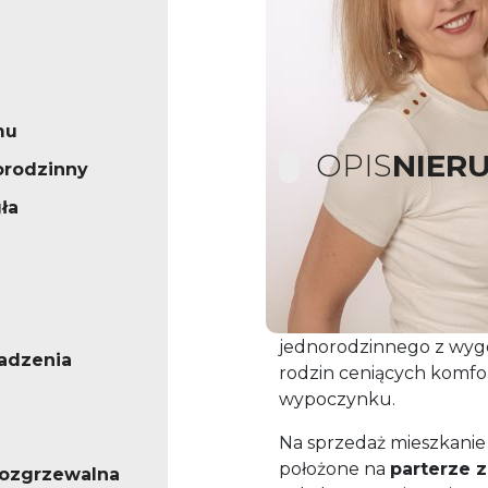
mu
OPIS
NIER
orodzinny
ła
Przestronne mieszka
dwurodzinnym – 99 m
Szukasz nieruchomości,
jednorodzinnego z wygod
adzenia
rodzin ceniących komfo
wypoczynku.
Na sprzedaż mieszkanie
położone na
parterze
ozgrzewalna