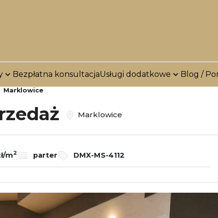
y
Bezpłatna konsultacja
Usługi dodatkowe
Blog / Po
Marklowice
przedaż
Marklowice
2
zł/m
parter
DMX-MS-4112