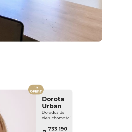
17
OFERT
Dorota
Urban
Doradca ds
nieruchomości
733 190