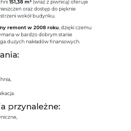
chni
151,38 m²
(wraz z piwnicą) oferuje
ieszczeń oraz dostęp do pięknie
strzeni wokół budynku.
ny remont w 2008 roku
, dzięki czemu
zymana w bardzo dobrym stanie
aga dużych nakładów finansowych.
ania:
hnia,
kacja.
a przynależne:
wniczne,