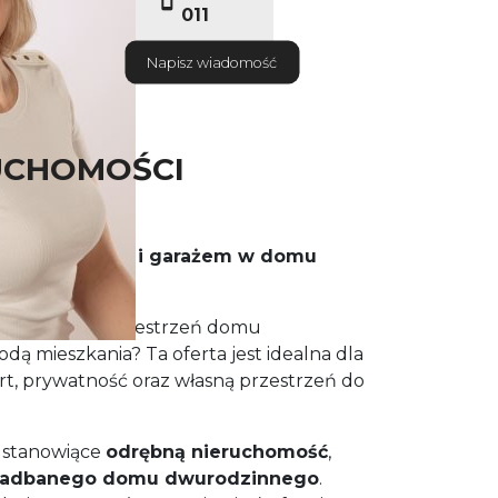
011
Napisz wiadomość
UCHOMOŚCI
nie z ogrodem i garażem w domu
²
 która łączy przestrzeń domu
ą mieszkania? Ta oferta jest idealna dla
rt, prywatność oraz własną przestrzeń do
 stanowiące
odrębną nieruchomość
,
 zadbanego domu dwurodzinnego
.