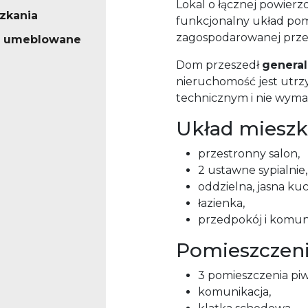
Lokal o łącznej powierz
zkania
funkcjonalny układ pom
zagospodarowanej prze
o umeblowane
Dom przeszedł
general
nieruchomość jest utr
technicznym i nie wym
Układ mieszk
przestronny salon,
2 ustawne sypialnie,
oddzielna, jasna kuc
łazienka,
przedpokój i komuni
Pomieszczeni
3 pomieszczenia pi
komunikacja,