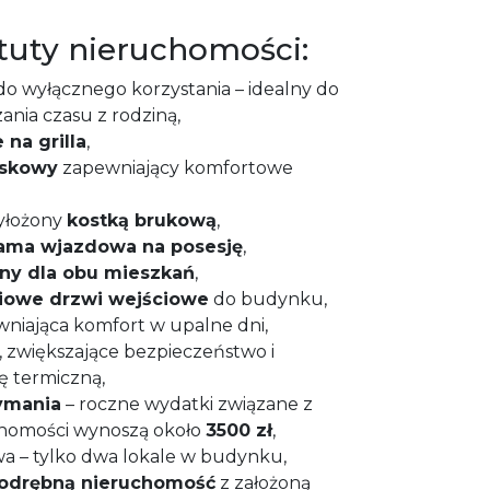
uty nieruchomości:
o wyłącznego korzystania – idealny do
nia czasu z rodziną,
 na grilla
,
iskowy
zapewniający komfortowe
yłożony
kostką brukową
,
ama wjazdowa na posesję
,
y dla obu mieszkań
,
iowe drzwi wejściowe
do budynku,
wniająca komfort w upalne dni,
, zwiększające bezpieczeństwo i
ę termiczną,
zymania
– roczne wydatki związane z
chomości wynoszą około
3500 zł
,
 – tylko dwa lokale w budynku,
odrębną nieruchomość
z założoną