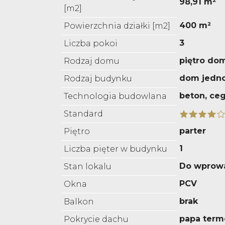
98,91 m²
[m2]
400 m²
Powierzchnia działki [m2]
3
Liczba pokoi
piętro do
Rodzaj domu
dom jedn
Rodzaj budynku
beton, ceg
Technologia budowlana
Standard
parter
Piętro
1
Liczba pięter w budynku
Do wprow
Stan lokalu
PCV
Okna
brak
Balkon
papa term
Pokrycie dachu