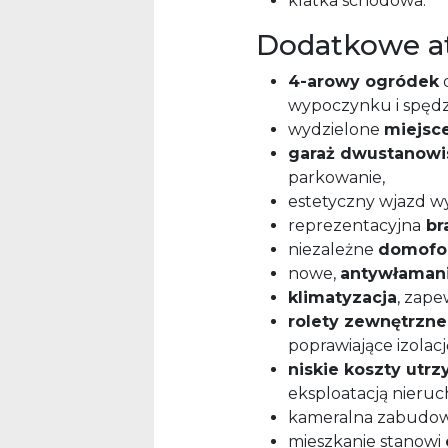
klatka schodowa.
Dodatkowe at
4-arowy ogródek
d
wypoczynku i spędza
wydzielone
miejsce
garaż dwustanow
parkowanie,
estetyczny wjazd w
reprezentacyjna
br
niezależne
domofon
nowe,
antywłaman
klimatyzacja
, zape
rolety zewnętrzne
poprawiające izolacj
niskie koszty utr
eksploatacją nieru
kameralna zabudowa
mieszkanie stanowi