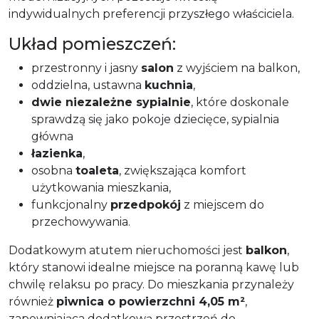
indywidualnych preferencji przyszłego właściciela.
Układ pomieszczeń:
przestronny i jasny
salon
z wyjściem na balkon,
oddzielna, ustawna
kuchnia
,
dwie niezależne sypialnie
, które doskonale
sprawdzą się jako pokoje dziecięce, sypialnia
główna
łazienka
,
osobna
toaleta
, zwiększająca komfort
użytkowania mieszkania,
funkcjonalny
przedpokój
z miejscem do
przechowywania.
Dodatkowym atutem nieruchomości jest
balkon
,
który stanowi idealne miejsce na poranną kawę lub
chwilę relaksu po pracy. Do mieszkania przynależy
również
piwnica o powierzchni 4,05 m²
,
zapewniająca dodatkową przestrzeń do