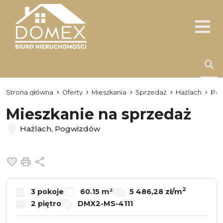
Strona główna
Oferty
Mieszkania
Sprzedaż
Hażlach
Po
Mieszkanie na sprzedaż
Hażlach, Pogwizdów
Dodaj do ulubionych
Drukuj
Udostępnij
2
3 pokoje
60.15 m²
5 486,28 zł/m
2 piętro
DMX2-MS-4111