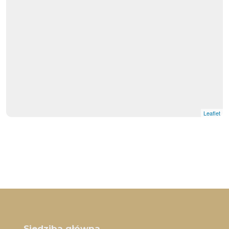
Leaflet
Siedziba główna