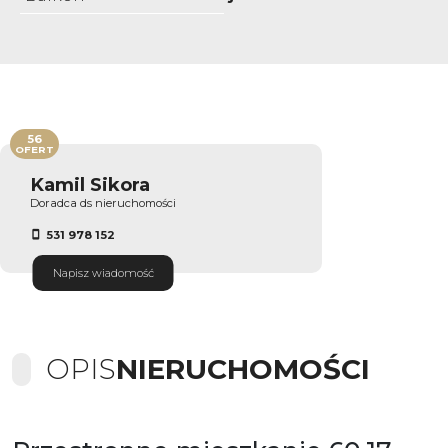
56
OFERT
Kamil Sikora
Doradca ds nieruchomości
531 978 152
Napisz wiadomość
OPIS
NIERUCHOMOŚCI