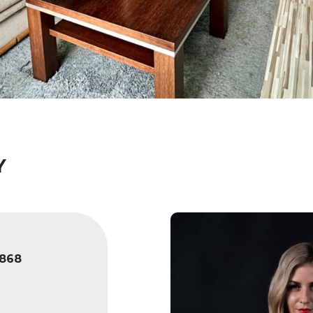
Y
868