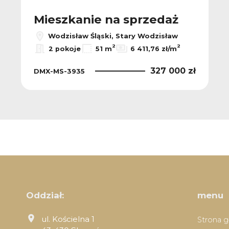
Mieszkanie na sprzedaż
Wodzisław Śląski, Stary Wodzisław
2
2
2 pokoje
51 m
6 411,76 zł/m
327 000 zł
DMX-MS-3935
Oddział:
menu
ul. Kościelna 1
Strona 