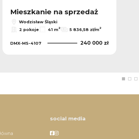
Mieszkanie na sprzedaż
Wodzisław Śląski
2
2
2 pokoje
41 m
5 836,58 zł/m
240 000 zł
DMX-MS-4107
social media
Facebook
Facebook
główna