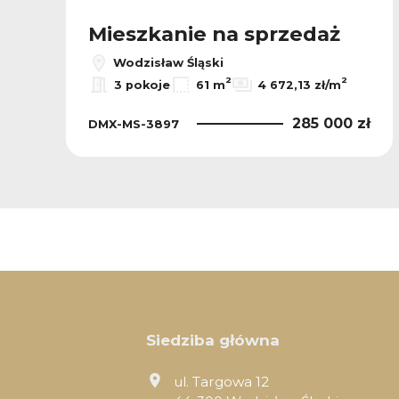
Mieszkanie na sprzedaż
Wodzisław Śląski
2
2
3 pokoje
61 m
4 672,13 zł/m
ł
285 000 zł
DMX-MS-3897
Siedziba główna
ul. Targowa 12