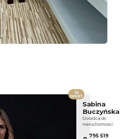
19
OFERT
Sabina
Buczyńska
Doradca ds
nieruchomości
795 519