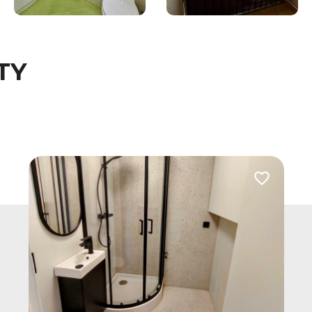
TY
 do ulubionych
Dodaj do u