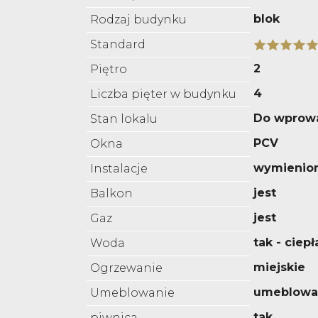
blok
Rodzaj budynku
Standard
2
Piętro
4
Liczba pięter w budynku
Do wprow
Stan lokalu
PCV
Okna
wymienio
Instalacje
jest
Balkon
jest
Gaz
tak - ciepł
Woda
miejskie
Ogrzewanie
umeblowa
Umeblowanie
tak
piwnica