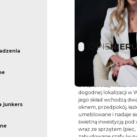
OPIS
NIER
adzenia
M- 3 W CENTRUM WOD
ne
GOTOWE DO ZAMIESZK
Do sprzedaży mieszkani
dogodnej lokalizacji w 
jego skład wchodzą dwa
a junkers
oknem, przedpokój, łazi
umeblowane i nadaje się
świetną inwestycją pod
ne
wraz ze sprzętem (piec,
zabudowane szafy (w syp