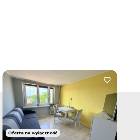
lubionych
Dodaj do ulubio
Oferta na wyłączność