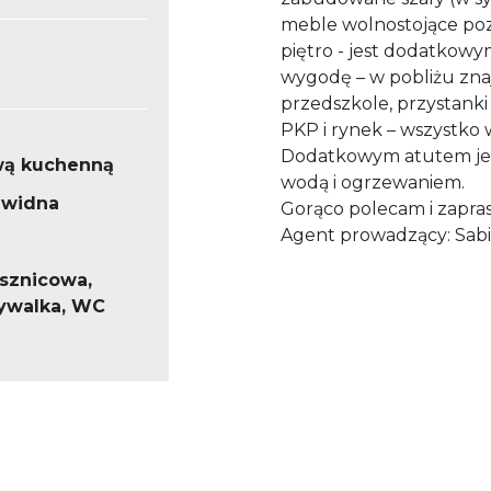
meble wolnostojące poz
piętro - jest dodatkowy
wygodę – w pobliżu znajd
przedszkole, przystanki
PKP i rynek – wszystko 
Dodatkowym atutem jest 
wą kuchenną
wodą i ogrzewaniem.
 widna
Gorąco polecam i zapra
Agent prowadzący: Sab
ysznicowa,
mywalka, WC