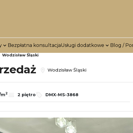
y
Bezpłatna konsultacja
Usługi dodatkowe
Blog / Po
Wodzisław Śląski
przedaż
Wodzisław Śląski
2
ł/m
2 piętro
DMX-MS-3868