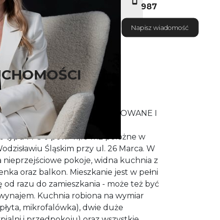
987
Napisz wiadomość
UCHOMOŚCI
ZISŁAWIA ŚLĄSKIEGO UMEBLOWANE I
ANIA!
e typu M-3 o pow. 41,10 m2 położne w
Wodzisławiu Śląskim przy ul. 26 Marca. W
 nieprzejściowe pokoje, widna kuchnia z
enka oraz balkon. Mieszkanie jest w pełni
 od razu do zamieszkania - może też być
 wynajem. Kuchnia robiona na wymiar
 płyta, mikrofalówka), dwie duże
ialni i przedpokoju) oraz wszystkie