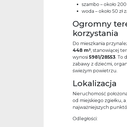
szambo – około 200 
woda – około 50 zł z
Ogromny ter
korzystania
Do mieszkania przynależ
448 m²
, stanowiącej t
wynosi
5981/28553
. To
zabawy z dziećmi, organi
świeżym powietrzu.
Lokalizacja
Nieruchomość położona j
od miejskiego zgiełku,
najważniejszych punktó
Odległości: