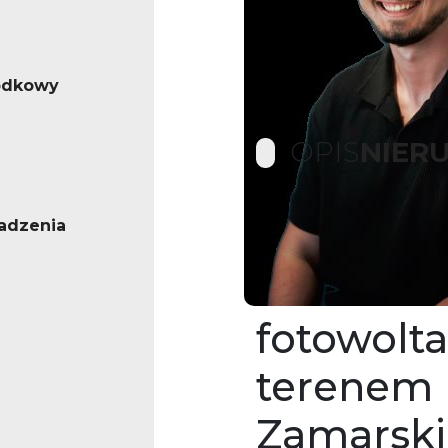
odkowy
OPIS
NIER
adzenia
Bezczyn
mieszkan
fotowolt
terenem 
Zamarski