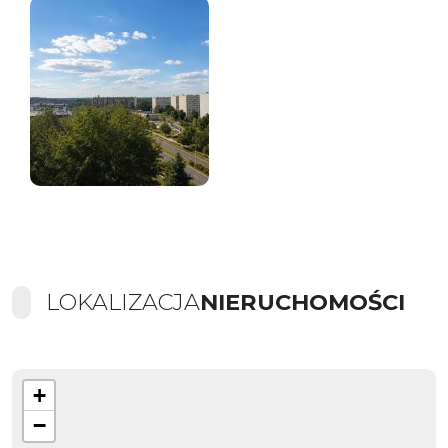
LOKALIZACJA
NIERUCHOMOŚCI
+
−