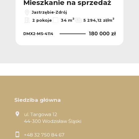
Mieszkanie na sprzedaż
Jastrzębie-Zdrój
2
2
2 pokoje
34 m
5 294,12 zł/m
180 000 zł
DMX2-MS-4114
Siedziba główna
ul. Targowa 12
44-300 Wodzisław Śląski
+48 32 750 84 67