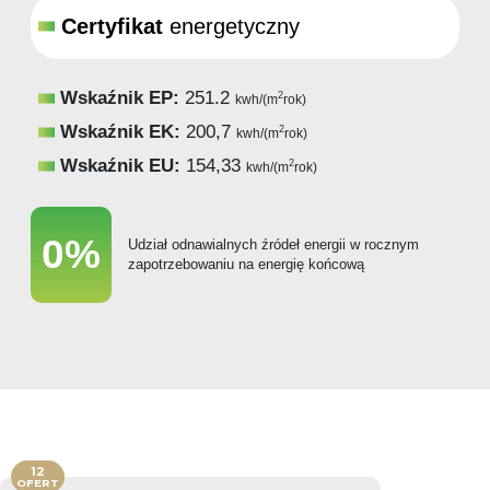
Certyfikat
energetyczny
Wskaźnik EP:
251.2
2
kwh/(m
rok)
Wskaźnik EK:
200,7
2
kwh/(m
rok)
Wskaźnik EU:
154,33
2
kwh/(m
rok)
0%
Udział odnawialnych źródeł energii w rocznym
zapotrzebowaniu na energię końcową
12
OFERT