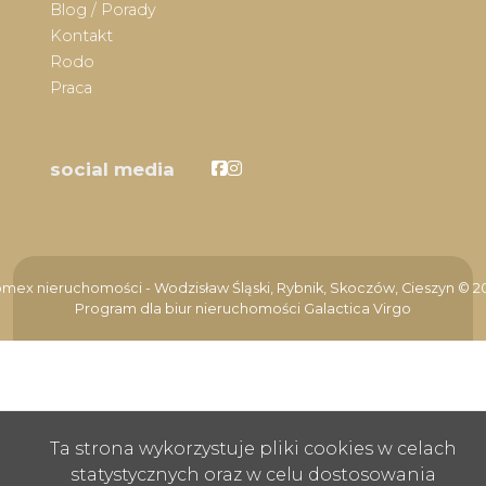
Blog / Porady
Kontakt
Rodo
Praca
Facebook
Facebook
social media
mex nieruchomości - Wodzisław Śląski, Rybnik, Skoczów, Cieszyn © 2
Program dla biur nieruchomości
Galactica Virgo
Ta strona wykorzystuje pliki cookies w celach
statystycznych oraz w celu dostosowania