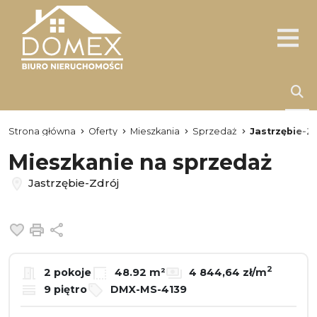
Strona główna
Oferty
Mieszkania
Sprzedaż
Jastrzębie-Z
Mieszkanie na sprzedaż
Jastrzębie-Zdrój
Dodaj do ulubionych
Drukuj
Udostępnij
2
2 pokoje
48.92 m²
4 844,64 zł/m
9 piętro
DMX-MS-4139