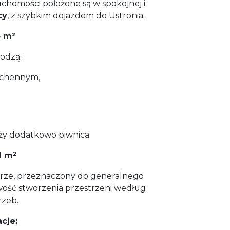
uchomości położone są w spokojnej i
cy
, z szybkim dojazdem do Ustronia.
4 m²
odzą:
uchennym,
ży dodatkowo piwnica.
1 m²
erze, przeznaczony do generalnego
wość stworzenia przestrzeni według
rzeb.
cje: