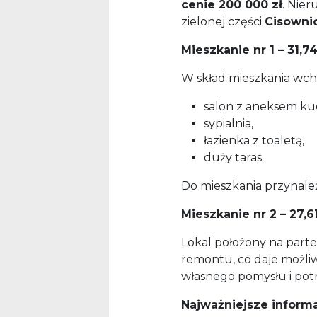
cenie 200 000 zł
. Nier
zielonej części
Cisowni
Mieszkanie nr 1 – 31,7
W skład mieszkania wch
salon z aneksem k
sypialnia,
łazienka z toaletą,
duży taras.
Do mieszkania przynale
Mieszkanie nr 2 – 27,6
Lokal położony na part
remontu, co daje możli
własnego pomysłu i pot
Najważniejsze informa