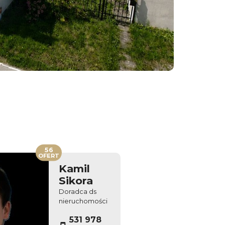
56
OFERT
Kamil
Sikora
Doradca ds
nieruchomości
531 978