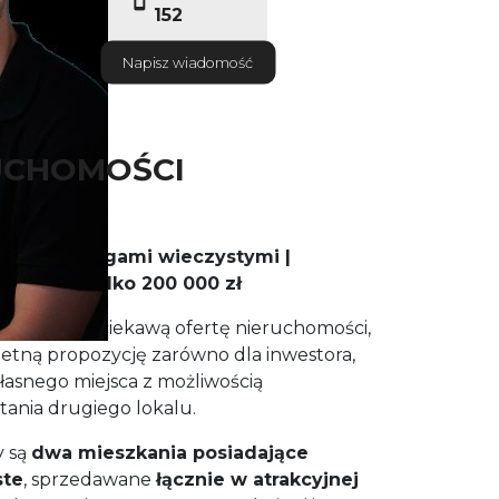
152
Napisz wiadomość
UCHOMOŚCI
bnymi księgami wieczystymi |
| Łącznie tylko 200 000 zł
zentować ciekawą ofertę nieruchomości,
ietną propozycję zarówno dla inwestora,
własnego miejsca z możliwością
ania drugiego lokalu.
y są
dwa mieszkania posiadające
ste
, sprzedawane
łącznie w atrakcyjnej