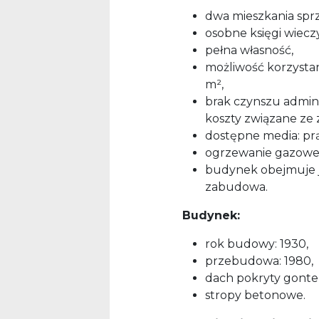
dwa mieszkania spr
osobne księgi wiecz
pełna własność,
możliwość korzystan
m²,
brak czynszu admini
koszty związane ze
dostępne media: prą
ogrzewanie gazowe
budynek obejmuje j
zabudowa.
Budynek:
rok budowy: 1930,
przebudowa: 1980,
dach pokryty gont
stropy betonowe.