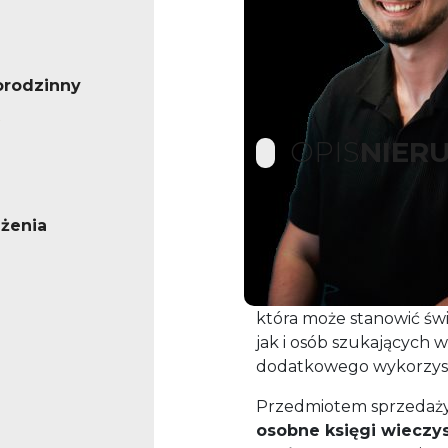
orodzinny
OPIS
NIER
żenia
Dwa mieszkania z oso
Cisownica k. Ustronia 
Mam przyjemność zapre
która może stanowić św
jak i osób szukających 
dodatkowego wykorzyst
Przedmiotem sprzedaż
osobne księgi wieczy