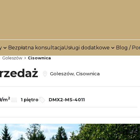
y
Bezpłatna konsultacja
Usługi dodatkowe
Blog / Po
Goleszów
Cisownica
przedaż
Goleszów, Cisownica
2
ł/m
1 piętro
DMX2-MS-4011