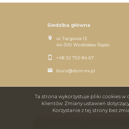
Siedziba główna
ul. Targowa 12
44-300 Wodzisław Śląski
+48 32 750 84 67
biuro@dom-ex.pl
Ta strona wykorzystuje pliki cookies 
klientów. Zmiany ustawień dotycząc
Korzystanie z tej strony bez zm
Domex nieruchomości - Wodzisław Śląski, Rybn