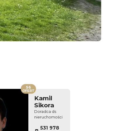
56
OFERT
Kamil
Sikora
Doradca ds
nieruchomości
531 978