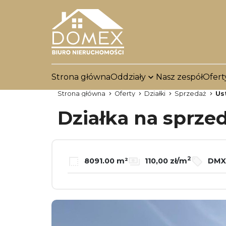
Strona główna
Oddziały
Nasz zespół
Ofert
Strona główna
Oferty
Działki
Sprzedaż
Us
Działka na sprze
2
8091.00 m²
110,00 zł/m
DMX