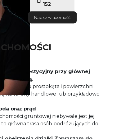
152
Napisz wiadomość
UCHOMOŚCI
teren inwestycyjny przy głównej
iem a Wisłą.
 zbliżonym do prostokąta i powierzchni
się na tereny handlowe lub przykładowo
oda oraz prąd
omości gruntowej niebywale jest jej
t to główna trasa osób podróżujących do
ci obejrzenia działki Zapraszam do