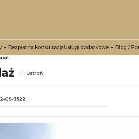
y
Bezpłatna konsultacja
Usługi dodatkowe
Blog / Po
troń
daż
Ustroń
2-GS-3522