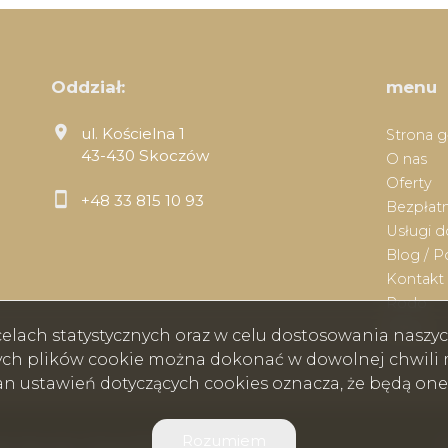
Oddział:
menu
ul. Kościelna 1
Strona 
43-430 Skoczów
O nas
Oferty
+48 33 815 10 93
Bezpłatn
Usługi 
Blog / P
Kontakt
Rodo
Praca
w celach statystycznych oraz w celu dostosowania nasz
ych plików cookie można dokonać w dowolnej chwili m
ian ustawień dotyczących cookies oznacza, że będą on
Rozumiem
ik, Skoczów, Cieszyn © 2026