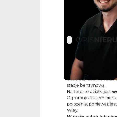
OPIS
NIER
Mam do zaoferowania 
drodze między Ustron
Teren płaski o kształcie
8091 m2
idealnie nada 
stację benzynową.
Na terenie działki jest
w
Ogromny atutem nieruch
położenie, ponieważ jes
Wisły.
W razie pytań lub chę