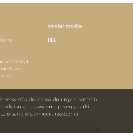
social media
Facebook
Facebook
główna
a konsultacja
dodatkowe
orady
ych serwisów do indywidualnych potrzeb
odyfikując ustawienia przeglądarki.
e zapisane w pamięci urządzenia.
Program dla biur nieruchomości
Galactica Virgo