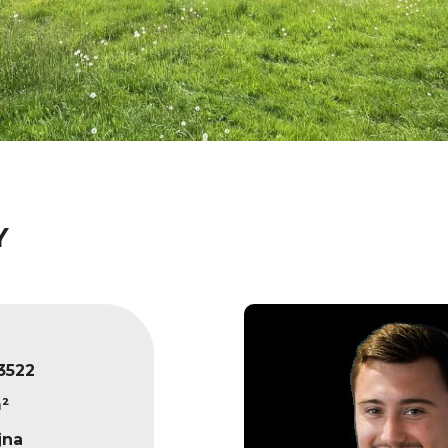
Y
3522
²
jna