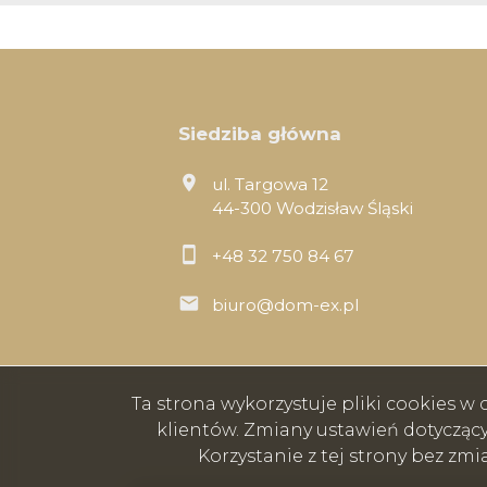
Siedziba główna
ul. Targowa 12
44-300 Wodzisław Śląski
+48 32 750 84 67
biuro@dom-ex.pl
Ta strona wykorzystuje pliki cookies 
klientów. Zmiany ustawień dotycząc
Korzystanie z tej strony bez zm