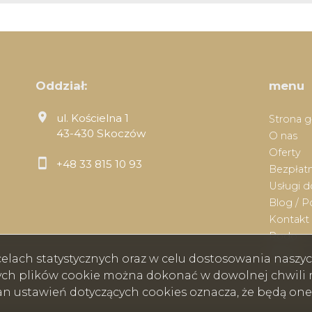
Oddział:
menu
ul. Kościelna 1
Strona 
43-430 Skoczów
O nas
Oferty
+48 33 815 10 93
Bezpłatn
Usługi 
Blog / P
Kontakt
Rodo
Praca
w celach statystycznych oraz w celu dostosowania nasz
ych plików cookie można dokonać w dowolnej chwili m
ian ustawień dotyczących cookies oznacza, że będą on