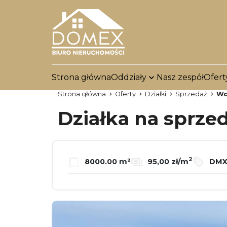
Strona główna
Oddziały
Nasz zespół
Ofert
Strona główna
Oferty
Działki
Sprzedaż
Wo
Działka na sprze
2
8000.00 m²
95,00 zł/m
DMX