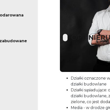
podarowana
OPIS
NIER
iezabudowane
Działki budowlane w cich
metrów od drogi głównej
Działki oznaczone 
działki budowlane
Działki sąsiadujące
działki budowlane, z 
zielone, co jest d
Media - w drodze g