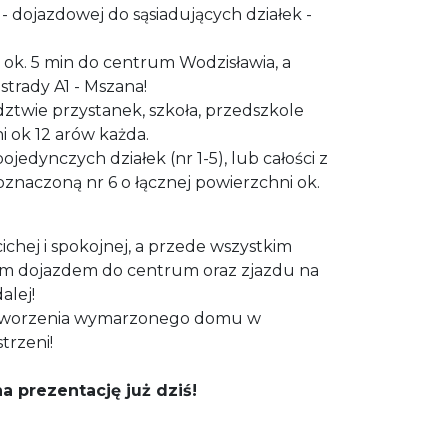
- dojazdowej do sąsiadujących działek -
- ok. 5 min do centrum Wodzisławia, a
strady A1 - Mszana!
dztwie przystanek, szkoła, przedszkole
i ok 12 arów każda.
edynczych działek (nr 1-5), lub całości z
znaczoną nr 6 o łącznej powierzchni ok.
 cichej i spokojnej, a przede wszystkim
bkim dojazdem do centrum oraz zjazdu na
alej!
 stworzenia wymarzonego domu w
trzeni!
 prezentację już dziś!