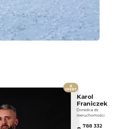
6
OFERT
Karol
Franiczek
Doradca ds
nieruchomości
788 332