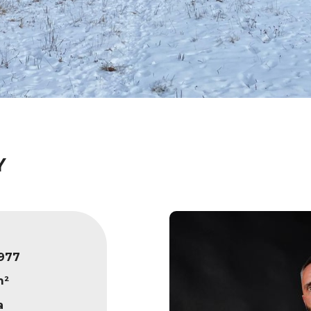
Y
977
m²
a