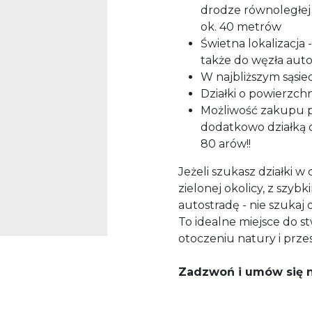
drodze równoległej 
ok. 40 metrów
Świetna lokalizacja 
także do węzła auto
W najbliższym sąsie
Działki o powierzchn
Możliwość zakupu poj
dodatkowo działką o
80 arów!!
Jeżeli szukasz działki w
zielonej okolicy, z szy
autostradę - nie szukaj d
To idealne miejsce do
otoczeniu natury i przes
Zadzwoń i umów się na