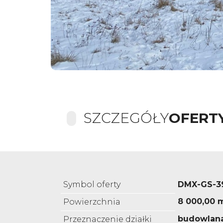
SZCZEGÓŁY
OFERT
Symbol oferty
DMX-GS-3
8 000,00 
Powierzchnia
budowlan
Przeznaczenie działki