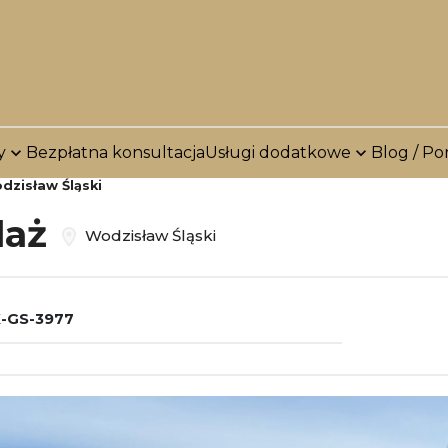
y
Bezpłatna konsultacja
Usługi dodatkowe
Blog / Po
dzisław Śląski
daż
Wodzisław Śląski
-GS-3977