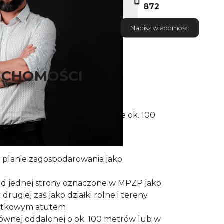
872
Napisz wiadomość
UCHOMOŚCI
ej i spokojnej okolicy, położone ok. 100
 - Jastrzębskiej.
w planie zagospodarowania jako
: od jednej strony oznaczone w MPZP jako
drugiej zaś jako działki rolne i tereny
odatkowym atutem
łównej oddalonej o ok. 100 metrów lub w