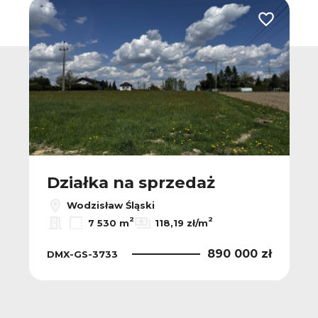
Dodaj do u
Działka na sprzedaż
Wodzisław Śląski
2
2
7 530 m
118,19 zł/m
890 000 zł
DMX-GS-3733