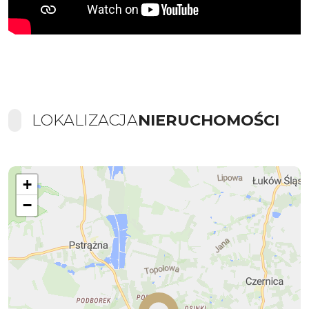
LOKALIZACJA
NIERUCHOMOŚCI
+
−