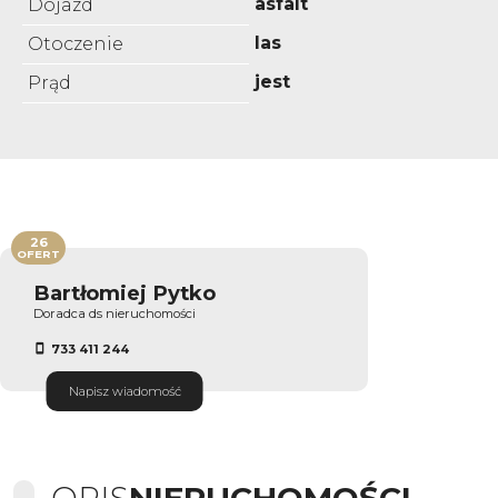
asfalt
Dojazd
las
Otoczenie
jest
Prąd
26
OFERT
Bartłomiej Pytko
Doradca ds nieruchomości
733 411 244
Napisz wiadomość
OPIS
NIERUCHOMOŚCI