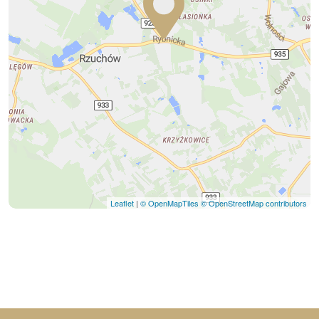
Leaflet
|
© OpenMapTiles
© OpenStreetMap contributors