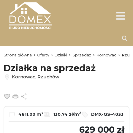
Strona główna
Oferty
Działki
Sprzedaż
Kornowac
Rzuc
Działka na sprzedaż
Kornowac, Rzuchów
Dodaj do ulubionych
Drukuj
Udostępnij
2
4811.00 m²
130,74 zł/m
DMX-GS-4033
629 000 zł