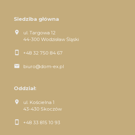
Siedziba główna
ul. Targowa 12
44-300 Wodzisław Śląski
+48 32 750 84 67
biuro@dom-ex.pl
Oddział:
ul. Kościelna 1
43-430 Skoczów
+48 33 815 10 93