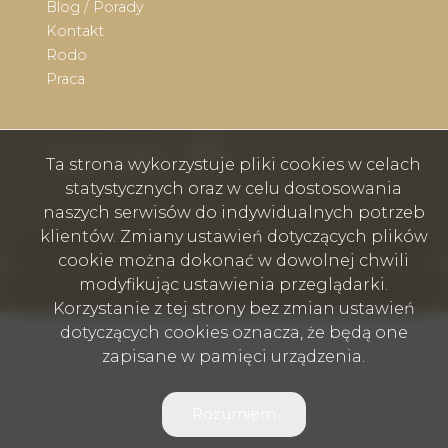
Blog / Porady
Kontakt
Rodo
Praca
Facebook
Facebook
social media
Ta strona wykorzystuje pliki cookies w celach
statystycznych oraz w celu dostosowania
naszych serwisów do indywidualnych potrzeb
klientów. Zmiany ustawień dotyczących plików
cookie można dokonać w dowolnej chwili
mex nieruchomości - Wodzisław Śląski, Rybnik, Skoczów, Cieszyn © 2
modyfikując ustawienia przeglądarki.
Program dla biur nieruchomości
Galactica Virgo
Korzystanie z tej strony bez zmian ustawień
dotyczących cookies oznacza, że będą one
zapisane w pamięci urządzenia.
Rozumiem