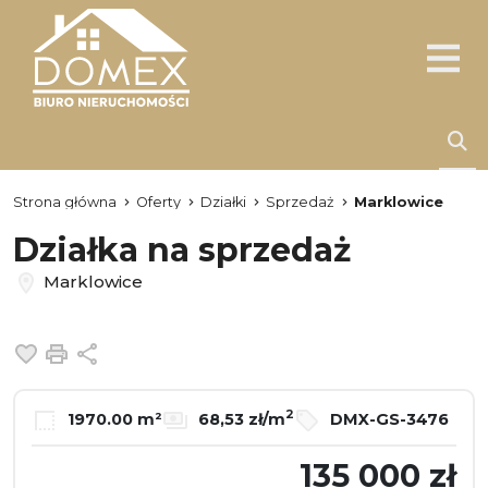
Strona główna
Oferty
Działki
Sprzedaż
Marklowice
Działka na sprzedaż
Marklowice
Dodaj do ulubionych
Drukuj
Udostępnij
2
1970.00 m²
68,53 zł/m
DMX-GS-3476
135 000 zł