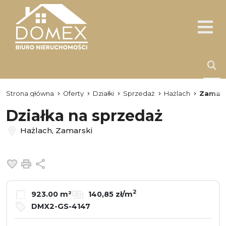
Strona główna
Oferty
Działki
Sprzedaż
Hażlach
Zamars
Działka na sprzedaż
Hażlach, Zamarski
Dodaj do ulubionych
Drukuj
Udostępnij
2
923.00 m²
140,85 zł/m
DMX2-GS-4147