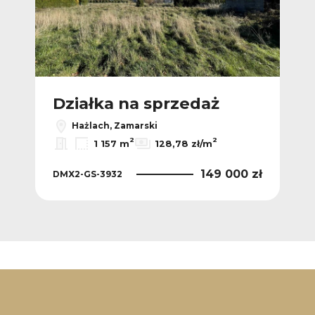
Działka na sprzedaż
Hażlach, Zamarski
2
2
1 157 m
128,78 zł/m
149 000 zł
DMX2-GS-3932