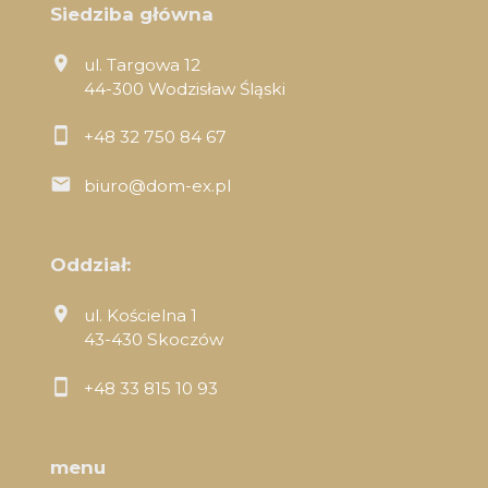
Siedziba główna
ul. Targowa 12
44-300 Wodzisław Śląski
+48 32 750 84 67
biuro@dom-ex.pl
Oddział:
ul. Kościelna 1
43-430 Skoczów
+48 33 815 10 93
menu