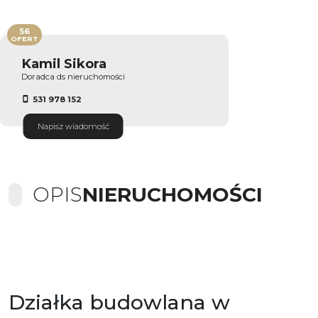
56
OFERT
Kamil Sikora
Doradca ds nieruchomości
531 978 152
Napisz wiadomość
OPIS
NIERUCHOMOŚCI
Działka budowlana w