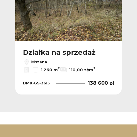
Ofer
Działka na sprzedaż
Dz
Mszana
2
2
1 260 m
110,00 zł/m
0 zł
138 600 zł
DMX-GS-3615
DMX