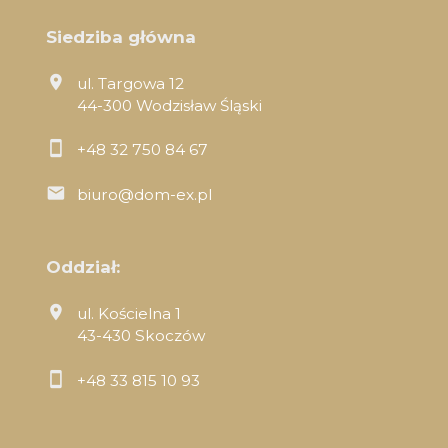
Siedziba główna
ul. Targowa 12
44-300 Wodzisław Śląski
+48 32 750 84 67
biuro@dom-ex.pl
Oddział:
ul. Kościelna 1
43-430 Skoczów
+48 33 815 10 93