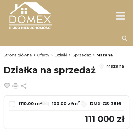
Strona główna
Oferty
Działki
Sprzedaż
Mszana
Mszana
Działka na sprzedaż
Dodaj do ulubionych
Drukuj
Udostępnij
2
1110.00 m²
100,00 zł/m
DMX-GS-3616
111 000 zł