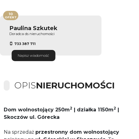
10
OFERT
Paulina Szkutek
Doradca ds nieruchomości
733 387 711
Napisz wiadomość
OPIS
NIERUCHOMOŚCI
2
2
Dom wolnostojący 250m
| działka 1150m
|
Skoczów ul. Górecka
Na sprzedaż
przestronny dom wolnostojący