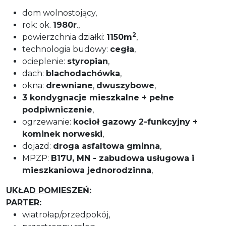
dom wolnostojący,
rok: ok.
1980r
.,
2
powierzchnia działki:
1150m
,
technologia budowy:
cegła
,
ocieplenie:
styropian
,
dach:
blachodachówka
,
okna:
drewniane
,
dwuszybowe
,
3 kondygnacje mieszkalne + pełne
podpiwniczenie
,
ogrzewanie:
kocioł gazowy 2-funkcyjny +
kominek norweski
,
dojazd:
droga asfaltowa gminna
,
MPZP:
B17U, MN - zabudowa usługowa i
mieszkaniowa jednorodzinna
,
UKŁAD POMIESZEŃ:
PARTER:
wiatrołap/przedpokój,