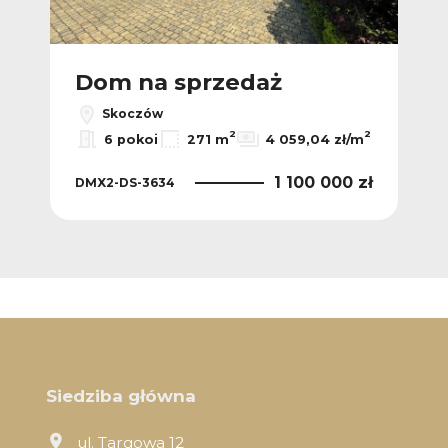
Dom na sprzedaż
Skoczów
2
2
6 pokoi
271 m
4 059,04 zł/m
1 100 000 zł
DMX2-DS-3634
Siedziba główna
ul. Targowa 12