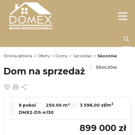
Strona główna
Oferty
Domy
Sprzedaż
Skoczów
Skoczów
Dom na sprzedaż
Dodaj do ulubionych
Drukuj
Udostępnij
2
6 pokoi
250.00 m²
3 596,00 zł/m
DMX2-DS-4130
899 000 zł