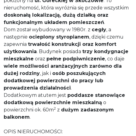
położony na
ul. Góreckiej w Skoczowie
. To
nieruchomość, która wyróżnia się przede wszystkim
doskonałą lokalizacją, dużą działką oraz
funkcjonalnym układem pomieszczeń
.
Dom został wybudowany w 1980r. z
cegły
, a
następnie
ocieplony styropianem
, dzięki czemu
zapewnia
trwałość konstrukcji oraz komfort
użytkowania
. Budynek posiada
trzy kondygnacje
mieszkalne
oraz
pełne podpiwniczenie
, co daje
wiele możliwości aranżacyjnych zarówno dla
dużej rodziny
, jak i
osób poszukujących
dodatkowej powierzchni do pracy lub
prowadzenia działalności
.
Dodatkowym atutem jest
poddasze stanowiące
dodatkową powierzchnie mieszkalną
o
2
powierzchni ok. 60m
z
dużym zadaszonym
balkonem
.
OPIS NIERUCHOMOŚCI: