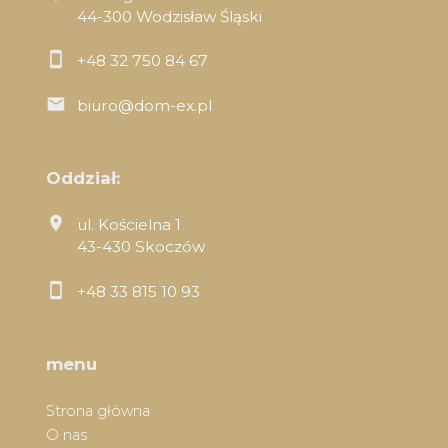
44-300 Wodzisław Śląski
+48 32 750 84 67
biuro@dom-ex.pl
Oddział:
ul. Kościelna 1
43-430 Skoczów
+48 33 815 10 93
menu
Strona główna
O nas