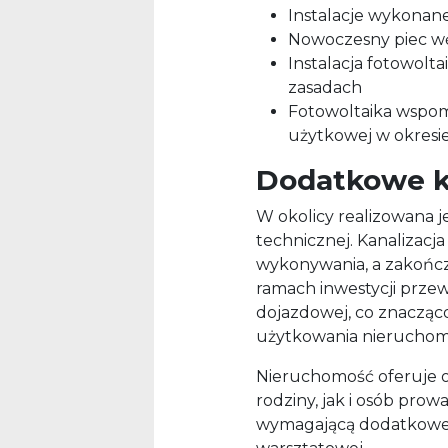
Instalacje wykonan
Nowoczesny piec wę
Instalacja fotowolta
zasadach
Fotowoltaika wspom
użytkowej w okresi
Dodatkowe k
W okolicy realizowana j
technicznej. Kanalizacja
wykonywania, a zakończ
ramach inwestycji prze
dojazdowej, co znacząc
użytkowania nieruchomoś
Nieruchomość oferuje 
rodziny, jak i osób pro
wymagającą dodatkowej