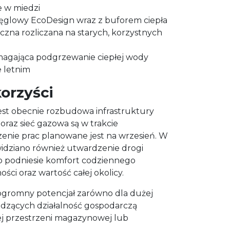
e w miedzi
glowy EcoDesign wraz z buforem ciepła
iczna rozliczana na starych, korzystnych
agająca podgrzewanie ciepłej wody
e letnim
orzyści
est obecnie rozbudowa infrastruktury
 oraz sieć gazowa są w trakcie
enie prac planowane jest na wrzesień. W
widziano również utwardzenie drogi
o podniesie komfort codziennego
ci oraz wartość całej okolicy.
ogromny potencjał zarówno dla dużej
wadzących działalność gospodarczą
 przestrzeni magazynowej lub