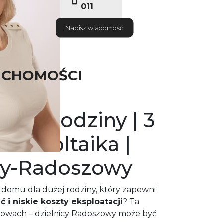
011
Napisz wiadomość
UCHOMOŚCI
dla rodziny | 3
Fotowoltaika |
wy-Radoszowy
domu dla dużej rodziny, który zapewni
 i niskie koszty eksploatacji
? Ta
owach – dzielnicy Radoszowy może być