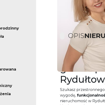
orodzinny
OPIS
NIER
ła
Duży dom 
garaże | 
arowana
Rydułto
miczny
Szukasz przestronnego 
żenia
wygodę,
funkcjonalność
nieruchomość w Rydułt