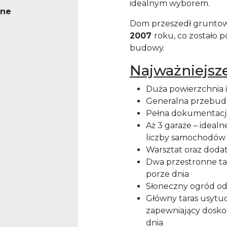
idealnym wyborem.
ne
Dom przeszedł grunto
2007
roku, co zostało
budowy.
Najważniejsz
Duża powierzchnia i
Generalna przebu
Pełna dokumentacj
Aż 3 garaże – ideal
liczby samochodów
Warsztat oraz dod
Dwa przestronne ta
porze dnia
Słoneczny ogród od
Główny taras usytu
zapewniający dosko
dnia