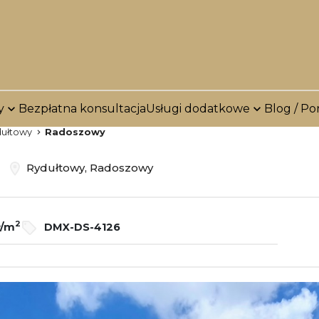
y
Bezpłatna konsultacja
Usługi dodatkowe
Blog / Po
ułtowy
Radoszowy
ż
Rydułtowy, Radoszowy
2
ł/m
DMX-DS-4126