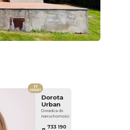
17
OFERT
Dorota
Urban
Doradca ds
nieruchomości
733 190