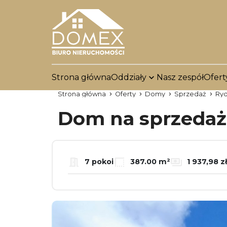
Strona główna
Oddziały
Nasz zespół
Ofert
Strona główna
Oferty
Domy
Sprzedaż
Ryd
Dom na sprzeda
7 pokoi
387.00 m²
1 937,98 z