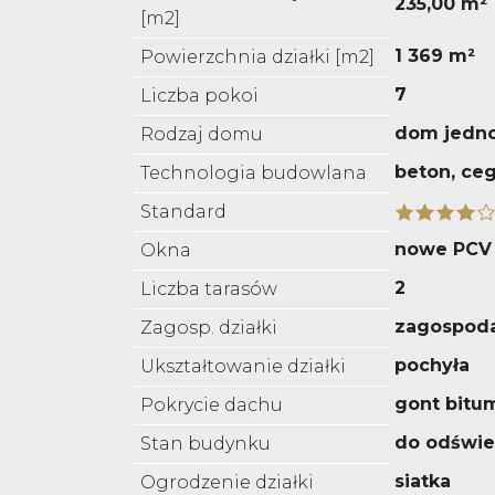
235,00 m²
[m2]
1 369 m²
Powierzchnia działki [m2]
7
Liczba pokoi
dom jedn
Rodzaj domu
beton, ceg
Technologia budowlana
Standard
nowe PCV
Okna
2
Liczba tarasów
zagospod
Zagosp. działki
pochyła
Ukształtowanie działki
gont bitu
Pokrycie dachu
do odświe
Stan budynku
siatka
Ogrodzenie działki