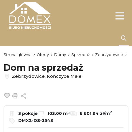
Strona główna
Oferty
Domy
Sprzedaż
Zebrzydowice
K
Dom na sprzedaż
Zebrzydowice, Kończyce Małe
Dodaj do ulubionych
Drukuj
Udostępnij
2
3 pokoje
103.00 m²
6 601,94 zł/m
DMX2-DS-3543