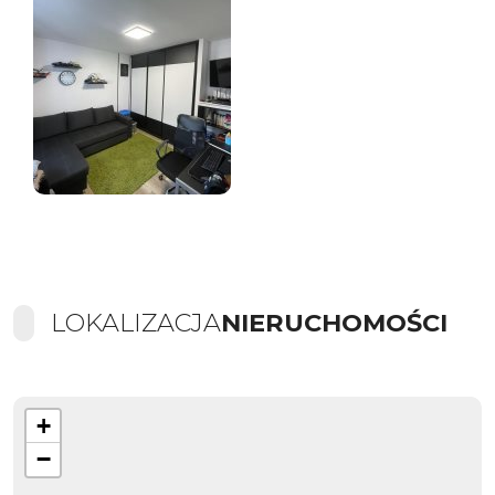
LOKALIZACJA
NIERUCHOMOŚCI
+
−