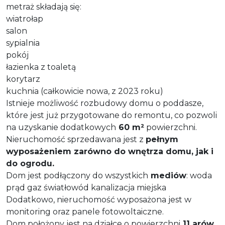
metraż składają się:
wiatrołap
salon
sypialnia
pokój
łazienka z toaletą
korytarz
kuchnia (całkowicie nowa, z 2023 roku)
Istnieje możliwość rozbudowy domu o poddasze,
które jest już przygotowane do remontu, co pozwoli
na uzyskanie dodatkowych
60 m²
powierzchni.
Nieruchomość sprzedawana jest z
pełnym
wyposażeniem zarówno do wnętrza domu, jak i
do ogrodu.
Dom jest podłączony do wszystkich
mediów
: woda
prąd gaz światłowód kanalizacja miejska
Dodatkowo, nieruchomość wyposażona jest w
monitoring oraz panele fotowoltaiczne.
Dom położony jest na działce o powierzchni
11 arów
,