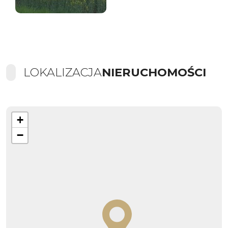
LOKALIZACJA
NIERUCHOMOŚCI
+
−