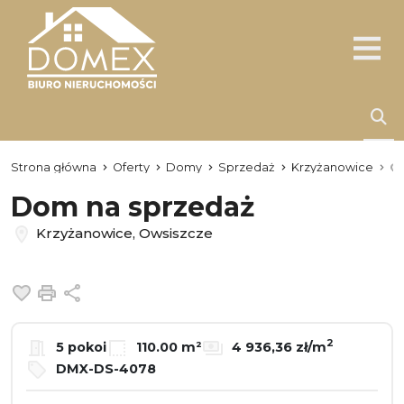
Strona główna
Oferty
Domy
Sprzedaż
Krzyżanowice
O
Dom na sprzedaż
Krzyżanowice, Owsiszcze
Dodaj do ulubionych
Drukuj
Udostępnij
2
5 pokoi
110.00 m²
4 936,36 zł/m
DMX-DS-4078