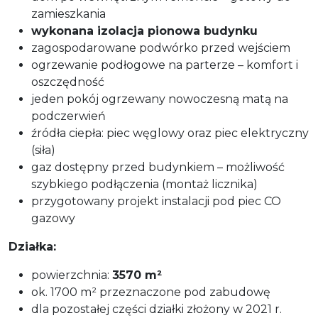
zamieszkania
wykonana izolacja pionowa budynku
zagospodarowane podwórko przed wejściem
ogrzewanie podłogowe na parterze – komfort i
oszczędność
jeden pokój ogrzewany nowoczesną matą na
podczerwień
źródła ciepła: piec węglowy oraz piec elektryczny
(siła)
gaz dostępny przed budynkiem – możliwość
szybkiego podłączenia (montaż licznika)
przygotowany projekt instalacji pod piec CO
gazowy
Działka:
powierzchnia:
3570 m²
ok. 1700 m² przeznaczone pod zabudowę
dla pozostałej części działki złożony w 2021 r.