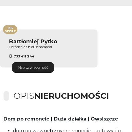
26
OFERT
Bartłomiej Pytko
Doradca ds nieruchomości
733 411 244
Napisz wiadomość
OPIS
NIERUCHOMOŚCI
Dom po remoncie | Duża działka | Owsiszcze
dom po wewnętrznym remoncie – gotowy do