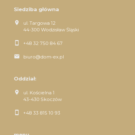
Siedziba główna
ul. Targowa 12
44-300 Wodzisław Śląski
+48 32 750 84 67
biuro@dom-ex.pl
Oddział:
ul. Kościelna 1
43-430 Skoczów
+48 33 815 10 93
menu