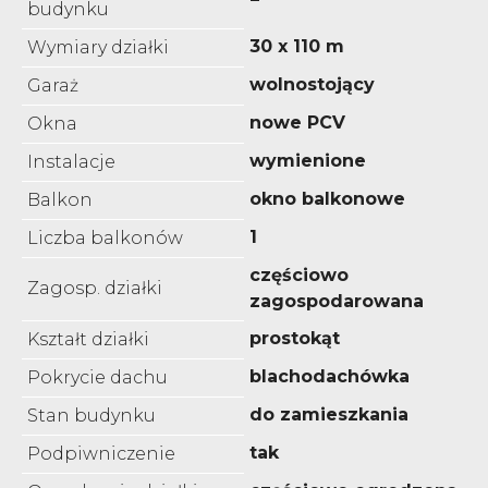
budynku
30 x 110 m
Wymiary działki
wolnostojący
Garaż
nowe PCV
Okna
wymienione
Instalacje
okno balkonowe
Balkon
1
Liczba balkonów
częściowo
Zagosp. działki
zagospodarowana
prostokąt
Kształt działki
blachodachówka
Pokrycie dachu
do zamieszkania
Stan budynku
tak
Podpiwniczenie