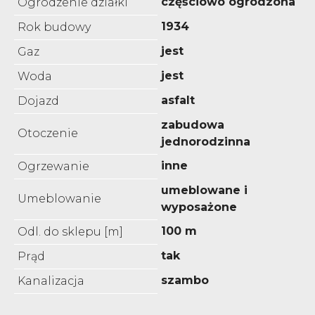
częściowo ogrodzona
Ogrodzenie działki
1934
Rok budowy
jest
Gaz
jest
Woda
asfalt
Dojazd
zabudowa
Otoczenie
jednorodzinna
inne
Ogrzewanie
umeblowane i
Umeblowanie
wyposażone
100 m
Odl. do sklepu [m]
tak
Prąd
szambo
Kanalizacja