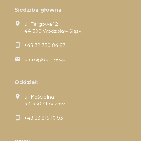
Siedziba główna
ul. Targowa 12
44-300 Wodzisław Śląski
+48 32 750 84 67
biuro@dom-ex.pl
Oddział:
ul. Kościelna 1
43-430 Skoczów
+48 33 815 10 93
menu