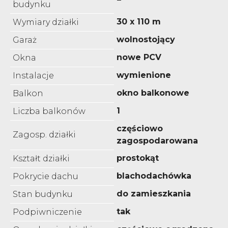
budynku
30 x 110 m
Wymiary działki
wolnostojący
Garaż
nowe PCV
Okna
wymienione
Instalacje
okno balkonowe
Balkon
1
Liczba balkonów
częściowo
Zagosp. działki
zagospodarowana
prostokąt
Kształt działki
blachodachówka
Pokrycie dachu
do zamieszkania
Stan budynku
tak
Podpiwniczenie