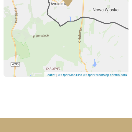
Leaflet
|
© OpenMapTiles
© OpenStreetMap contributors