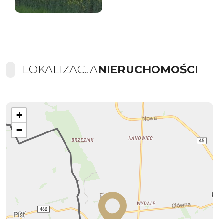
LOKALIZACJA
NIERUCHOMOŚCI
+
−