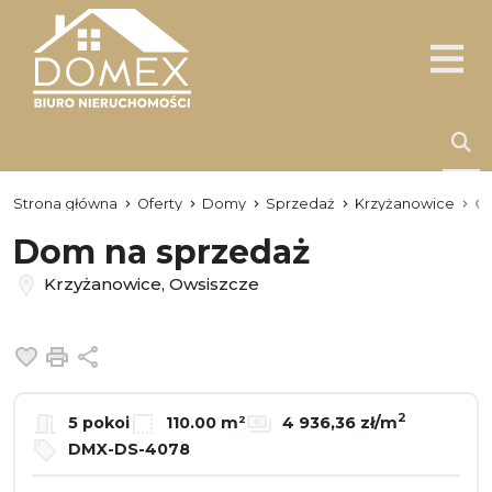
Strona główna
Oferty
Domy
Sprzedaż
Krzyżanowice
O
Dom na sprzedaż
Krzyżanowice, Owsiszcze
Dodaj do ulubionych
Drukuj
Udostępnij
2
5 pokoi
110.00 m²
4 936,36 zł/m
DMX-DS-4078