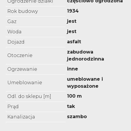
częściowo ogrodzona
Ogrodzenie działki
1934
Rok budowy
jest
Gaz
jest
Woda
asfalt
Dojazd
zabudowa
Otoczenie
jednorodzinna
inne
Ogrzewanie
umeblowane i
Umeblowanie
wyposażone
100 m
Odl. do sklepu [m]
tak
Prąd
szambo
Kanalizacja