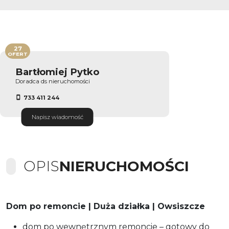
27
OFERT
Bartłomiej Pytko
Doradca ds nieruchomości
733 411 244
Napisz wiadomość
OPIS
NIERUCHOMOŚCI
Dom po remoncie | Duża działka | Owsiszcze
dom po wewnętrznym remoncie – gotowy do