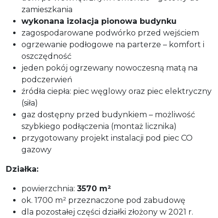
zamieszkania
wykonana izolacja pionowa budynku
zagospodarowane podwórko przed wejściem
ogrzewanie podłogowe na parterze – komfort i
oszczędność
jeden pokój ogrzewany nowoczesną matą na
podczerwień
źródła ciepła: piec węglowy oraz piec elektryczny
(siła)
gaz dostępny przed budynkiem – możliwość
szybkiego podłączenia (montaż licznika)
przygotowany projekt instalacji pod piec CO
gazowy
Działka:
powierzchnia:
3570 m²
ok. 1700 m² przeznaczone pod zabudowę
dla pozostałej części działki złożony w 2021 r.