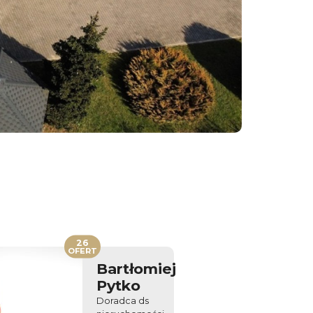
26
OFERT
Bartłomiej
Pytko
Doradca ds