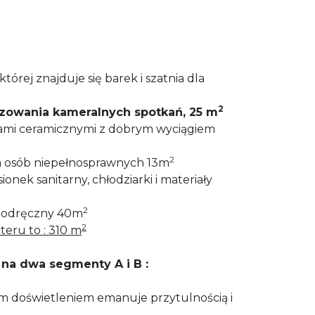
tórej znajduje się barek i szatnia dla
2
izowania kameralnych spotkań, 25 m
kami ceramicznymi z dobrym wyciągiem
2
la osób niepełnosprawnych 13m
sionek sanitarny, chłodziarki i materiały
2
podręczny 40m
2
teru to : 310 m
na dwa segmenty A i B :
ym doświetleniem emanuje przytulnością i