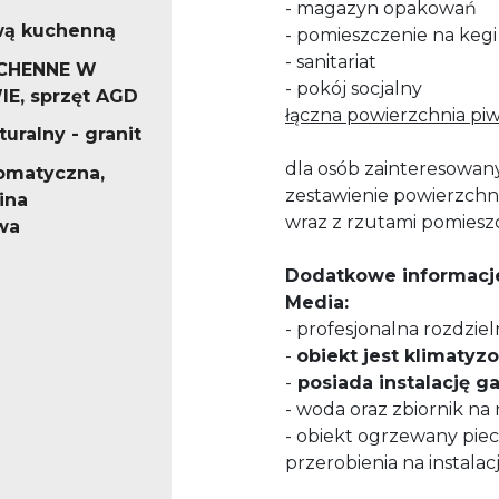
- magazyn opakowań
wą kuchenną
- pomieszczenie na kegi
- sanitariat
CHENNE W
- pokój socjalny
E, sprzęt AGD
łączna powierzchnia piw
uralny - granit
dla osób zainteresowan
tomatyczna,
zestawienie powierzchn
bina
wraz z rzutami pomies
wa
Dodatkowe informacj
Media:
- profesjonalna rozdzieln
-
obiekt jest klimaty
-
posiada instalację g
- woda oraz zbiornik na 
- obiekt ogrzewany pi
przerobienia na instala