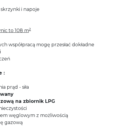
 skrzynki i napoje
2
nic to 108 m
ych współpracą mogę przesłać dokładne
i
zczeń
e :
ia prąd - siła
zowany
azową na zbiornik LPG
nieczystości
ecem węglowym z możliwością
cję gazową