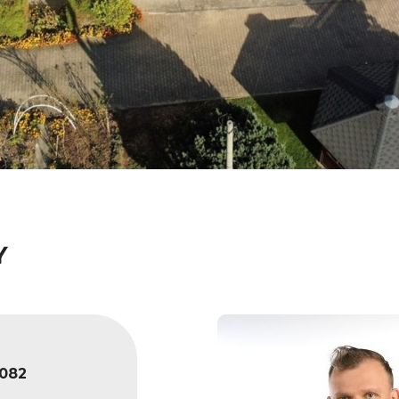
Y
082