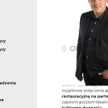
ący
OPIS
NIER
ący
Spełnimy wasze marze
mieszkalnym!
adzenia
Obiekt restauracyjno-m
wyjątkowe połączenie
c
restauracyjną na part
ne
zapewni gościom idealn
kulinarne doznania
.