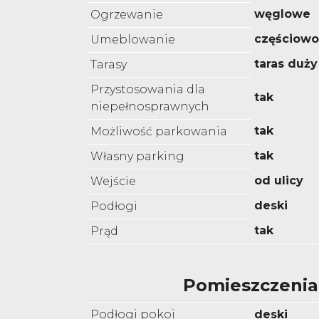
węglowe
Ogrzewanie
częściow
Umeblowanie
taras duży
Tarasy
Przystosowania dla
tak
niepełnosprawnych
tak
Możliwość parkowania
tak
Własny parking
od ulicy
Wejście
deski
Podłogi
tak
Prąd
Pomieszczenia
Podłogi pokoi
deski