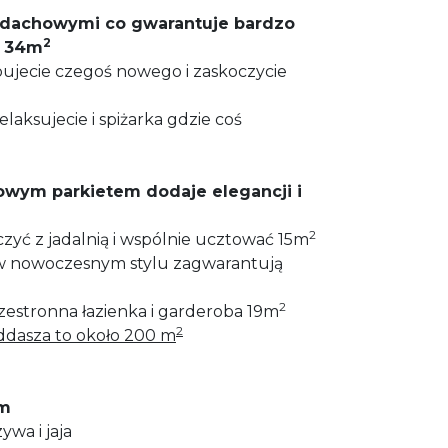
i dachowymi co gwarantuje bardzo
2
a 34m
bujecie czegoś nowego i zaskoczycie
relaksujecie i spiżarka gdzie coś
owym parkietem dodaje elegancji i
2
zyć z jadalnią i wspólnie ucztować 15m
 w nowoczesnym stylu zagwarantują
2
zestronna łazienka i garderoba 19m
2
ddasza to około 200 m
em
ywa i jaja