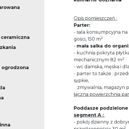
arowana
Opis pomieszczeń :
Parter:
- sala konsumpcyjna na k
 ceramiczna
2
gości, 150 m
-
mała salka do organ
zkania
- kuchnia pokryta płyt
2
mechanicznym 82 m
- wc damska, męska i d
 ogrodzona
- parter to także : przed
sypkie,
zmywalnia, magazyn 
la
łączna powierzchnia par
na
Poddasze podzielone 
segment A :
- pokój dzienny z dobr
inna
2
przestronnością 30 m