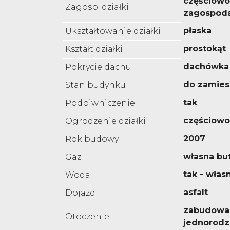
częściowo
Zagosp. działki
zagospod
płaska
Ukształtowanie działki
prostokąt
Kształt działki
dachówka
Pokrycie dachu
do zamies
Stan budynku
tak
Podpiwniczenie
częściowo
Ogrodzenie działki
2007
Rok budowy
własna but
Gaz
tak - włas
Woda
asfalt
Dojazd
zabudowa
Otoczenie
jednorodz