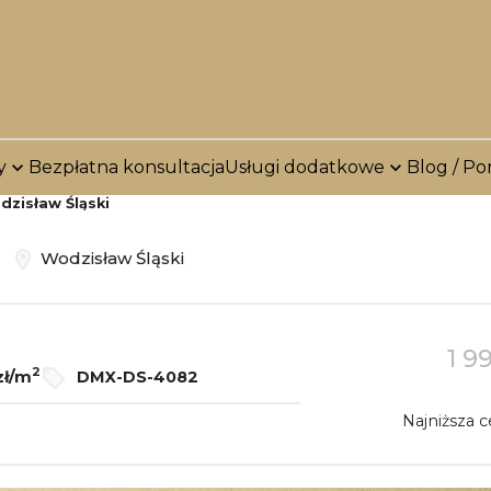
y
Bezpłatna konsultacja
Usługi dodatkowe
Blog / Po
dzisław Śląski
ż
Wodzisław Śląski
1 9
2
zł/m
DMX-DS-4082
Najniższa c