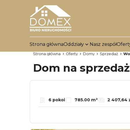
Strona główna
Oddziały
Nasz zespół
Ofert
Strona główna
Oferty
Domy
Sprzedaż
Wo
Dom na sprzeda
6 pokoi
785.00 m²
2 407,64 