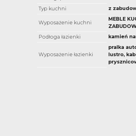
z zabudo
Typ kuchni
MEBLE KU
Wyposażenie kuchni
ZABUDOWI
kamień nat
Podłoga łazienki
pralka au
Wyposażenie łazienki
lustro, ka
prysznico