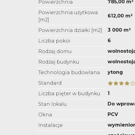
785,00 m²
Powierzchnia
Powierzchnia użytkowa
612,00 m²
[m2]
3 000 m²
Powierzchnia działki [m2]
6
Liczba pokoi
wolnostoj
Rodzaj domu
wolnostoj
Rodzaj budynku
ytong
Technologia budowlana
Standard
1
Liczba pięter w budynku
Do wprow
Stan lokalu
PCV
Okna
wymienio
Instalacje