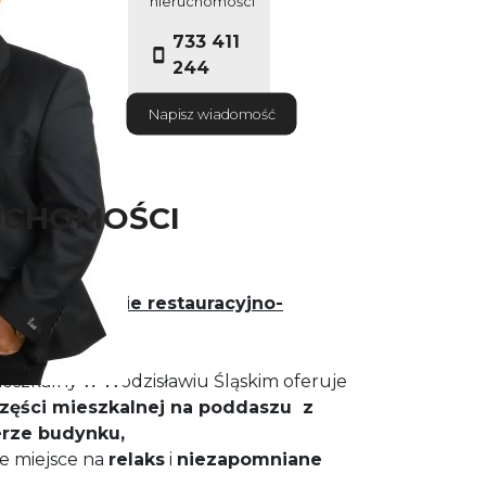
nieruchomości
733 411
244
Napisz wiadomość
UCHOMOŚCI
nie o obiekcie restauracyjno-
ieszkalny w Wodzisławiu Śląskim oferuje
zęści mieszkalnej na poddaszu z
erze budynku,
e miejsce na
relaks
i
niezapomniane