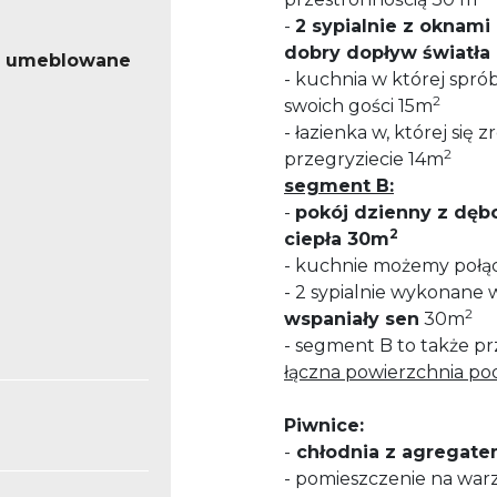
-
2 sypialnie z oknam
dobry dopływ światł
o umeblowane
- kuchnia w której spró
2
swoich gości 15m
- łazienka w, której się z
2
przegryziecie 14m
segment B:
-
pokój dzienny z dęb
2
ciepła 30m
- kuchnie możemy połąc
- 2 sypialnie wykonane
2
wspaniały sen
30m
- segment B to także pr
łączna powierzchnia po
Piwnice:
-
chłodnia z agregat
- pomieszczenie na warz