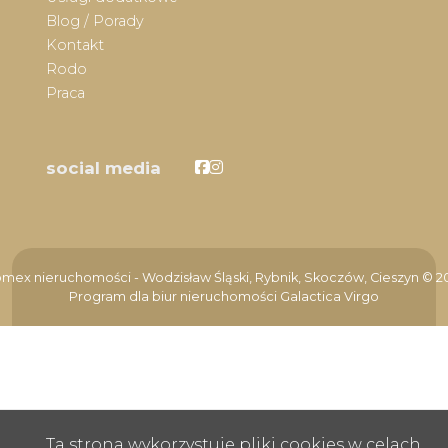
Blog / Porady
Kontakt
Rodo
Praca
Facebook
Facebook
social media
mex nieruchomości - Wodzisław Śląski, Rybnik, Skoczów, Cieszyn © 2
Program dla biur nieruchomości
Galactica Virgo
Ta strona wykorzystuje pliki cookies w celach