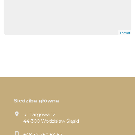
Leaflet
Siedziba główna
ul. Targowa 12
44-300 Wodzisław Śląski
+48 32 750 84 67