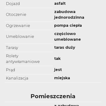
asfalt
Dojazd
zabudowa
Otoczenie
jednorodzinna
pompa ciepła
Ogrzewanie
częściowo
Umeblowanie
umeblowane
taras duży
Tarasy
Rolety
tak
antywłamaniowe
jest
Prąd
miejska
Kanalizacja
Pomieszczenia
z zabudową