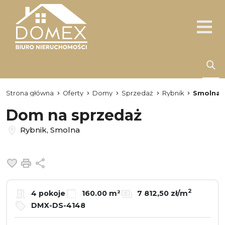
Strona główna
Oferty
Domy
Sprzedaż
Rybnik
Smolna
Dom na sprzedaż
Rybnik, Smolna
Dodaj do ulubionych
Drukuj
Udostępnij
2
4 pokoje
160.00 m²
7 812,50 zł/m
DMX-DS-4148