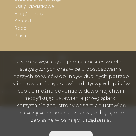
Usługi dodatkowe
Blog / Porady
Kontakt
Rodo
Praca
Facebook
Facebook
social media
Ta strona wykorzystuje pliki cookies w celach
statystycznych oraz w celu dostosowania
naszych serwisów do indywidualnych potrzeb
klientów. Zmiany ustawień dotyczących plików
cookie można dokonać w dowolnej chwili
mex nieruchomości - Wodzisław Śląski, Rybnik, Skoczów, Cieszyn © 2
Program dla biur nieruchomości
Galactica Virgo
modyfikując ustawienia przeglądarki.
Korzystanie z tej strony bez zmian ustawień
dotyczących cookies oznacza, że będą one
zapisane w pamięci urządzenia.