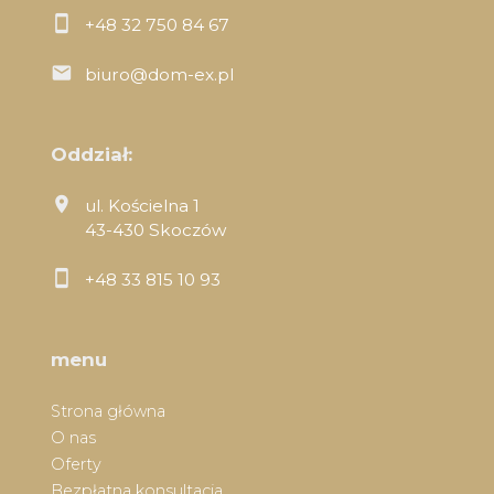
+48 32 750 84 67
biuro@dom-ex.pl
Oddział:
ul. Kościelna 1
43-430 Skoczów
+48 33 815 10 93
menu
Strona główna
O nas
Oferty
Bezpłatna konsultacja