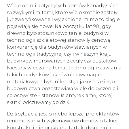
Wiele opinii dotyczących domów kanadyjskich
są zwykłymi mitami, które wielokrotnie zostały
już zweryfikowane i wyjaśnione, mimo to ciągle
pojawiają się nowe. Na początku lat 90., gdy
drewno było stosunkowo tanie, budynki w
technologii szkieletowej stanowiły cenową
konkurencję dla budynków stawianych w
technologii tradycyjnej czyli w naszym kraju
budynków murowanych z cegły czy pustaków.
Niestety wiedza na temat technologii stawiania
takich budynków jak również wymagań
materiałowych była nikła, stąd jakość takiego
budownictwa pozostawiała wiele do życzenia i –
co oczywiste – stanowiła antyreklamę, której
skutki odczuwamy do dziś.
Dziś sytuacja jest o niebo lepsza: projektantów i
renomowanych wykonawców domów o takiej
konstrukcji nie brakuje, a tartaki dysponują